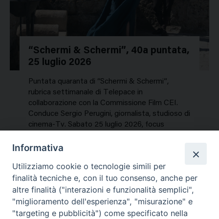
“Schermi & Schermi”, 40a puntata,
25 luglio 2026
Puntata quaranta di “Schermi & Schermi”,
rubrica settimanale di Telepace in
collaborazione con la Commissione Film CEI.
Conduce Sergio Perugini, giornalista, studioso di
cinema-Tv. Sabato 25 luglio 2026, focus
speciale sui titoli dell’estate. In…
Informativa
NEWS, PERCORSI TEMATICI
Utilizziamo cookie o tecnologie simili per
Mercoledì 29 Luglio 2026
finalità tecniche e, con il tuo consenso, anche per
altre finalità ("interazioni e funzionalità semplici",
"miglioramento dell'esperienza", "misurazione" e
"targeting e pubblicità") come specificato nella