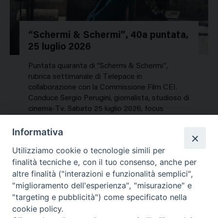
“Schermi & Schermi”, 40a puntata,
25 luglio 2026
Puntata quaranta di “Schermi & Schermi”,
rubrica settimanale di Telepace in
collaborazione con la Commissione Film CEI.
Conduce Sergio Perugini, giornalista, studioso di
cinema-Tv. Sabato 25 luglio 2026, focus
speciale sui titoli dell’estate. In…
Informativa
NEWS, PERCORSI TEMATICI
Utilizziamo cookie o tecnologie simili per
Mercoledì 29 Luglio 2026
finalità tecniche e, con il tuo consenso, anche per
altre finalità ("interazioni e funzionalità semplici",
"miglioramento dell'esperienza", "misurazione" e
"targeting e pubblicità") come specificato nella
cookie policy.