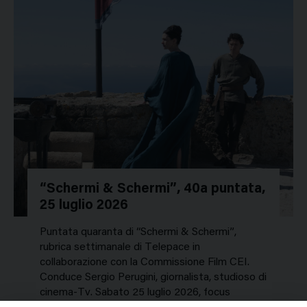
“Schermi & Schermi”, 40a puntata,
25 luglio 2026
Puntata quaranta di “Schermi & Schermi”,
rubrica settimanale di Telepace in
collaborazione con la Commissione Film CEI.
Conduce Sergio Perugini, giornalista, studioso di
cinema-Tv. Sabato 25 luglio 2026, focus