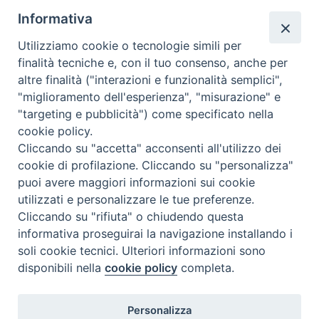
speciale sui titoli dell’estate. In…
Informativa
NEWS, PERCORSI TEMATICI
Utilizziamo cookie o tecnologie simili per
Mercoledì 29 Luglio 2026
finalità tecniche e, con il tuo consenso, anche per
altre finalità ("interazioni e funzionalità semplici",
"miglioramento dell'esperienza", "misurazione" e
"targeting e pubblicità") come specificato nella
cookie policy.
Cliccando su "accetta" acconsenti all'utilizzo dei
cookie di profilazione. Cliccando su "personalizza"
puoi avere maggiori informazioni sui cookie
utilizzati e personalizzare le tue preferenze.
Cliccando su "rifiuta" o chiudendo questa
Contatti & Info
informativa proseguirai la navigazione installando i
C.ne Aurelia, 50 – 00165 Roma
soli cookie tecnici. Ulteriori informazioni sono
disponibili nella
cookie policy
completa.
Contatti
Credits
Scrivi a: cnvf@chiesacattolica.it
Personalizza