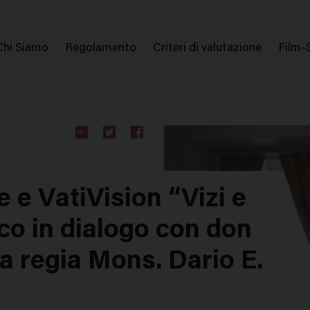
issione Nazionale Valutazione Film
Menu
Chi Siamo
Regolamento
Criteri di valutazione
Film-
di
navigazione
Google
Twitter
Facebook
Plus
 e VatiVision “Vizi e
co in dialogo con don
a regia Mons. Dario E.