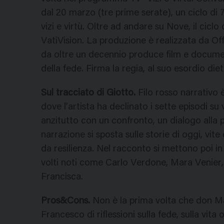
dal 20 marzo (tre prime serate), un ciclo di 7
vizi e virtù. Oltre ad andare su Nove, il cicl
VatiVision. La produzione è realizzata da O
da oltre un decennio produce film e document
della fede. Firma la regia, al suo esordio di
Sul tracciato di Giotto.
Filo rosso narrativo 
dove l’artista ha declinato i sette episodi su 
anzitutto con un confronto, un dialogo alla 
narrazione si sposta sulle storie di oggi, v
da resilienza. Nel racconto si mettono poi i
volti noti come Carlo Verdone, Mara Venier, J
Francisca.
Pros&Cons.
Non è la prima volta che don M
Francesco di riflessioni sulla fede, sulla vi