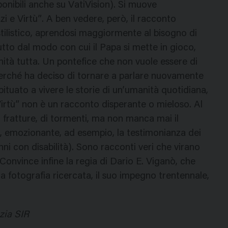
onibili anche su VatiVision). Si muove
 e Virtù”. A ben vedere, però, il racconto
stilistico, aprendosi maggiormente al bisogno di
utto dal modo con cui il Papa si mette in gioco,
ità tutta. Un pontefice che non vuole essere di
 perché ha deciso di tornare a parlare nuovamente
bituato a vivere le storie di un’umanità quotidiana,
 Virtù” non è un racconto disperante o mieloso. Al
i fratture, di tormenti, ma non manca mai il
sa, emozionante, ad esempio, la testimonianza dei
nni con disabilità). Sono racconti veri che virano
. Convince infine la regia di Dario E. Viganò, che
a fotografia ricercata, il suo impegno trentennale,
zia SIR