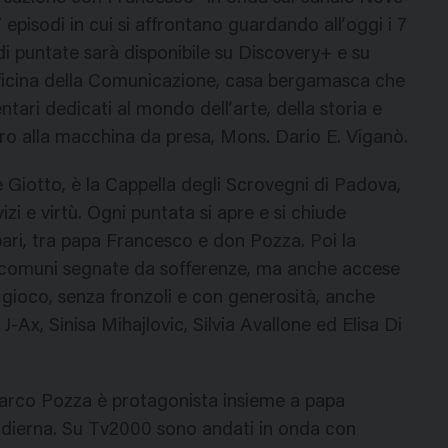
 episodi in cui si affrontano guardando all’oggi i 7
o di puntate sarà disponibile su Discovery+ e su
fficina della Comunicazione, casa bergamasca che
ari dedicati al mondo dell’arte, della storia e
etro alla macchina da presa, Mons. Dario E. Viganò.
è Giotto, è la Cappella degli Scrovegni di Padova,
vizi e virtù. Ogni puntata si apre e si chiude
pari, tra papa Francesco e don Pozza. Poi la
ite comuni segnate da sofferenze, ma anche accese
n gioco, senza fronzoli e con generosità, anche
-Ax, Sinisa Mihajlovic, Silvia Avallone ed Elisa Di
arco Pozza è protagonista insieme a papa
ta odierna. Su Tv2000 sono andati in onda con