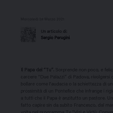
Mercoledì 24 Marzo 2021
Un articolo di:
Sergio Perugini
Il Papa del “Tu”.
Sorprende non poco, e feli
carcere “Due Palazzi” di Padova, rivolgersi
bollare come l’audacia o la schiettezza di un
prossimità di un Pontefice che infrange i rigi
a tutti che il Papa è anzitutto un pastore. U
fatto capire sin da subito Francesco, dal ma
volta nel programma Tv “Vizi e Virtù. Conv