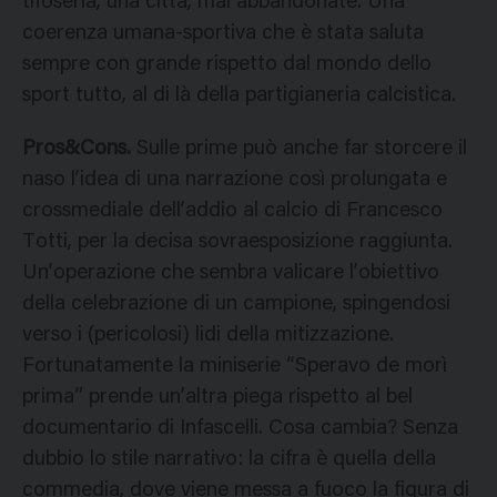
tifoseria, una città, mai abbandonate. Una
coerenza umana-sportiva che è stata saluta
sempre con grande rispetto dal mondo dello
sport tutto, al di là della partigianeria calcistica.
Pros&Cons.
Sulle prime può anche far storcere il
naso l’idea di una narrazione così prolungata e
crossmediale dell’addio al calcio di Francesco
Totti, per la decisa sovraesposizione raggiunta.
Un’operazione che sembra valicare l’obiettivo
della celebrazione di un campione, spingendosi
verso i (pericolosi) lidi della mitizzazione.
Fortunatamente la miniserie “Speravo de morì
prima” prende un’altra piega rispetto al bel
documentario di Infascelli. Cosa cambia? Senza
dubbio lo stile narrativo: la cifra è quella della
commedia, dove viene messa a fuoco la figura di