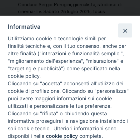
Conduce Sergio Perugini, giornalista, studioso di
cinema-Tv. Sabato 25 luglio 2026, focus
speciale sui titoli dell’estate. In…
Informativa
NEWS, PERCORSI TEMATICI
Utilizziamo cookie o tecnologie simili per
Mercoledì 29 Luglio 2026
finalità tecniche e, con il tuo consenso, anche per
altre finalità ("interazioni e funzionalità semplici",
"miglioramento dell'esperienza", "misurazione" e
"targeting e pubblicità") come specificato nella
cookie policy.
Cliccando su "accetta" acconsenti all'utilizzo dei
cookie di profilazione. Cliccando su "personalizza"
puoi avere maggiori informazioni sui cookie
utilizzati e personalizzare le tue preferenze.
Cliccando su "rifiuta" o chiudendo questa
Contatti & Info
informativa proseguirai la navigazione installando i
C.ne Aurelia, 50 – 00165 Roma
soli cookie tecnici. Ulteriori informazioni sono
disponibili nella
cookie policy
completa.
Contatti