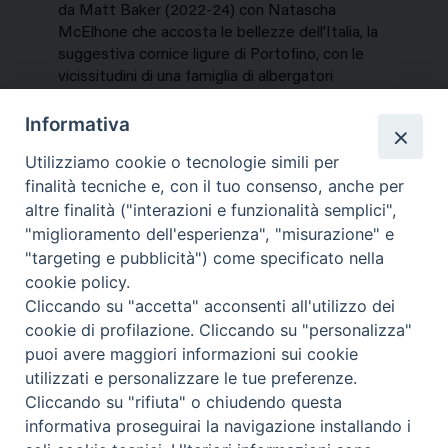
da Matt Baker (2022-24) con Natascha
McElhone che accosta le bellezze dell’Italia, la
suggestiva cornice ligure di Portofino, con le
vicissitudini di una famiglia di albergatori
inglesi…
Informativa
NEWS, TV E PIATTAFORME
Utilizziamo cookie o tecnologie simili per
Martedì 28 Luglio 2026
finalità tecniche e, con il tuo consenso, anche per
altre finalità ("interazioni e funzionalità semplici",
"miglioramento dell'esperienza", "misurazione" e
"targeting e pubblicità") come specificato nella
cookie policy.
Cliccando su "accetta" acconsenti all'utilizzo dei
cookie di profilazione. Cliccando su "personalizza"
puoi avere maggiori informazioni sui cookie
utilizzati e personalizzare le tue preferenze.
Cliccando su "rifiuta" o chiudendo questa
Contatti & Info
informativa proseguirai la navigazione installando i
C.ne Aurelia, 50 – 00165 Roma