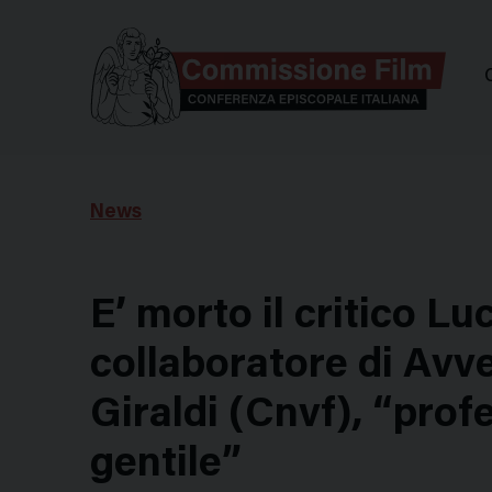
Comm
News
E’ morto il critico Lu
collaboratore di Avv
Giraldi (Cnvf), “prof
gentile”