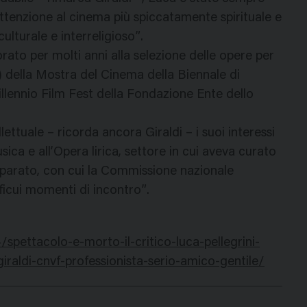
’attenzione al cinema più spiccatamente spirituale e
ulturale e interreligioso”.
orato per molti anni alla selezione delle opere per
c) della Mostra del Cinema della Biennale di
illennio Film Fest della Fondazione Ente dello
ettuale – ricorda ancora Giraldi – i suoi interessi
ica e all’Opera lirica, settore in cui aveva curato
eparato, con cui la Commissione nazionale
ficui momenti di incontro”.
spettacolo-e-morto-il-critico-luca-pellegrini-
iraldi-cnvf-professionista-serio-amico-gentile/