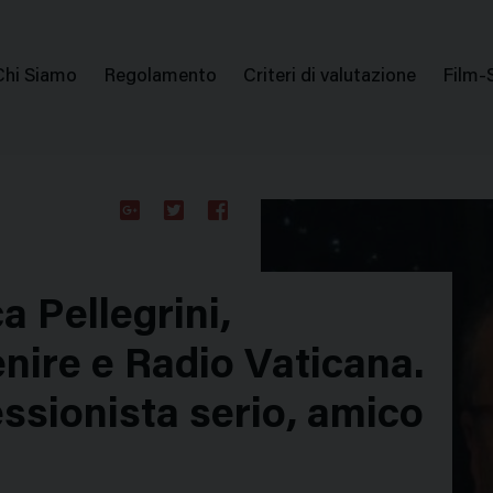
issione Nazionale Valutazione Film
Menu
Chi Siamo
Regolamento
Criteri di valutazione
Film-
di
navigazione
Google
Twitter
Facebook
Plus
ca Pellegrini,
enire e Radio Vaticana.
essionista serio, amico