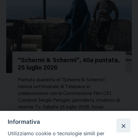
“Schermi & Schermi”, 40a puntata,
25 luglio 2026
Puntata quaranta di “Schermi & Schermi”,
rubrica settimanale di Telepace in
collaborazione con la Commissione Film CEI.
Conduce Sergio Perugini, giornalista, studioso di
cinema-Tv. Sabato 25 luglio 2026, focus
speciale sui titoli dell’estate. In…
Informativa
NEWS, PERCORSI TEMATICI
Utilizziamo cookie o tecnologie simili per
Mercoledì 29 Luglio 2026