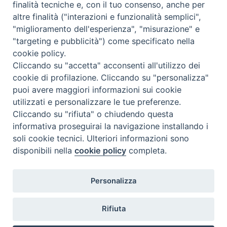
finalità tecniche e, con il tuo consenso, anche per
altre finalità ("interazioni e funzionalità semplici",
"miglioramento dell'esperienza", "misurazione" e
"targeting e pubblicità") come specificato nella
cookie policy.
Cliccando su "accetta" acconsenti all'utilizzo dei
cookie di profilazione. Cliccando su "personalizza"
puoi avere maggiori informazioni sui cookie
utilizzati e personalizzare le tue preferenze.
Cliccando su "rifiuta" o chiudendo questa
Contatti & Info
informativa proseguirai la navigazione installando i
C.ne Aurelia, 50 – 00165 Roma
soli cookie tecnici. Ulteriori informazioni sono
disponibili nella
cookie policy
completa.
Contatti
Credits
Scrivi a: cnvf@chiesacattolica.it
Personalizza
Privacy Policy
Rifiuta