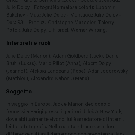
Orig.: Francia/Germania (2006) - Sogg. e scenegg.:
Julie Delpy - Fotogr.(Normale/a colori): Lubomir
Bakchev - Mus.: Julie Delpy - Montagg.: Julie Delpy -
Dur.: 93' - Produz.: Christophe Mazodier, Thierry
Potok, Julie Delpy, Ulf Israel, Werner Wirsing.
Interpreti e ruoli
Julie Delpy (Marion), Adam Goldberg (Jack), Daniel
Bruhl (Lukas), Marie Pillet (Anna), Albert Delpy
(Jeannot), Aleksia Landeanu (Rose), Adan Jodorowsky
(Mathieu), Alexandre Nahon . (Manu)
Soggetto
In viaggio in Europa, Jack e Marion decidono di
fermarsi a Parigi presso i genitori di lei. A New York,
dove abitualmente vivono, lui è arredatore di interni,
lei fa la fotografa. Nella capitale francese le loro
differenze culturali riemergono con prepotenza. Jack