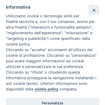
Ovunque tu sia
Informativa
Valutazione
Utilizziamo cookie o tecnologie simili per
Complesso, Problematico
finalità tecniche e, con il tuo consenso, anche per
Tematica:
Amore-Sentimenti, Carcere...
altre finalità ("interazioni e funzionalità semplici",
"miglioramento dell'esperienza", "misurazione" e
"targeting e pubblicità") come specificato nella
cookie policy.
Cliccando su "accetta" acconsenti all'utilizzo dei
cookie di profilazione. Cliccando su "personalizza"
puoi avere maggiori informazioni sui cookie
utilizzati e personalizzare le tue preferenze.
Cliccando su "rifiuta" o chiudendo questa
Contatti & Info
informativa proseguirai la navigazione installando i
C.ne Aurelia, 50 – 00165 Roma
soli cookie tecnici. Ulteriori informazioni sono
disponibili nella
cookie policy
completa.
Contatti
Credits
Scrivi a: cnvf@chiesacattolica.it
Personalizza