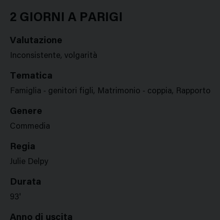
Google
Twitter
Facebook
Stampa
Plus
2 GIORNI A PARIGI
Valutazione
Inconsistente, volgarità
Tematica
Famiglia - genitori figli, Matrimonio - coppia, Rapporto tr
Genere
Commedia
Regia
Julie Delpy
Durata
93'
Anno di uscita