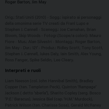
Roger Barton, Jim May
Orig.: Stati Uniti (2010) - Sogg.: ispirato ai personaggi
della omonima serie TV creati da Franl Lupo e
Stephen J. Cannell - Scenegg.: Joe Carnahan, Brian
Bloom, Skip Woods - Fotogr.(Scope/a colori): Mauro
Fiore - Mus.: Alan Silvestri - Montagg.: Roger Barton,
Jim May - Dur.: 121' - Produz.: Ridley Scott, Tony Scott,
Stephen J. Cannell, Jukes Daly, Iain Smith, Alex Young,
Ross Fanger, Spike Seldin, Lee Cleary.
Interpreti e ruoli
Liam Neeson (col. John Hannibal Smith), Bradley
Copper (ten. Templeton Peck), Quinton 'Rampage'
Jackson ( detto 'sberla'), Sharito Copley (serg. Bosco
'P.E.' Baracus), Jessica Biel (cap. 'H.M.' Murdock),
Patrick Wilson (ten. Charissa Sosa), Gerald McRaney