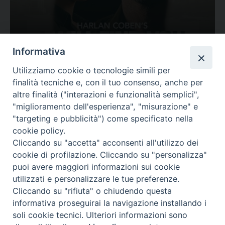
Ovunque tu sia
Informativa
Valutazione
Utilizziamo cookie o tecnologie simili per
Complesso, Problematico
finalità tecniche e, con il tuo consenso, anche per
Tematica:
Amore-Sentimenti, Carcere...
altre finalità ("interazioni e funzionalità semplici",
"miglioramento dell'esperienza", "misurazione" e
"targeting e pubblicità") come specificato nella
cookie policy.
Cliccando su "accetta" acconsenti all'utilizzo dei
cookie di profilazione. Cliccando su "personalizza"
puoi avere maggiori informazioni sui cookie
utilizzati e personalizzare le tue preferenze.
Cliccando su "rifiuta" o chiudendo questa
Contatti & Info
informativa proseguirai la navigazione installando i
C.ne Aurelia, 50 – 00165 Roma
soli cookie tecnici. Ulteriori informazioni sono