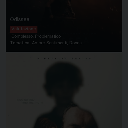
Odissea
Valutazione
Complesso, Problematico
Tematica:
Amore-Sentimenti, Donna...