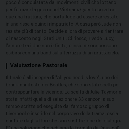
poco é conquistata dai movimenti civili che lottano
per fermare la guerra nel Vietnam. Questo crea tra i
due una frattura, che porta Jude ad essere arrestato
in una rissa e quindi rimpatriato. A casa però Jude non
resiste più di tanto. Decide allora di provare a rientrare
di nascosto negli Stati Uniti. Ci riesce, rivede Lucy,
l'amore tra i due non è finito, e insieme ora possono
esibirsi con una band sulla terrazza di un grattacielo.
Valutazione Pastorale
Il finale é all'insegna di "All you need is love", uno dei
brani-manifesto dei Beatles, che sono stati scelti per
contrappuntare la vicenda. La scelta di Julie Taymor è
stata infatti quella di selezionare 33 canzoni a suo
tempo scritte ed eseguite dal famoso gruppo di
Liverpool e inserirle nel corpo vivo della trama: ossia
cantate dagli attori stessi in sostituzione del dialogo.
E' una soluzione che richiama la formula del 'musical'