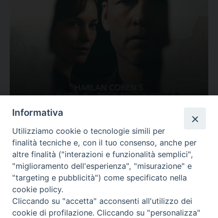
Ovunque tu sia
Informativa
Valutazione
Utilizziamo cookie o tecnologie simili per
Complesso, Problematico
finalità tecniche e, con il tuo consenso, anche per
Tematica:
Amore-Sentimenti, Carcere...
altre finalità ("interazioni e funzionalità semplici",
"miglioramento dell'esperienza", "misurazione" e
"targeting e pubblicità") come specificato nella
cookie policy.
Cliccando su "accetta" acconsenti all'utilizzo dei
cookie di profilazione. Cliccando su "personalizza"