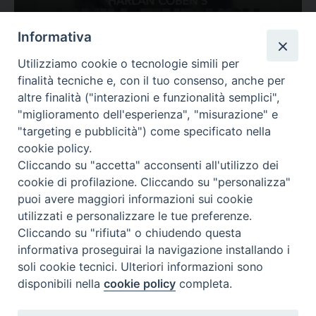
Ovunque tu sia
Informativa
Valutazione
Utilizziamo cookie o tecnologie simili per
Complesso, Problematico
finalità tecniche e, con il tuo consenso, anche per
Tematica:
Amore-Sentimenti, Carcere...
altre finalità ("interazioni e funzionalità semplici",
"miglioramento dell'esperienza", "misurazione" e
"targeting e pubblicità") come specificato nella
cookie policy.
Cliccando su "accetta" acconsenti all'utilizzo dei
cookie di profilazione. Cliccando su "personalizza"
puoi avere maggiori informazioni sui cookie
utilizzati e personalizzare le tue preferenze.
Cliccando su "rifiuta" o chiudendo questa
Contatti & Info
informativa proseguirai la navigazione installando i
C.ne Aurelia, 50 – 00165 Roma
soli cookie tecnici. Ulteriori informazioni sono
disponibili nella
cookie policy
completa.
Contatti
Credits