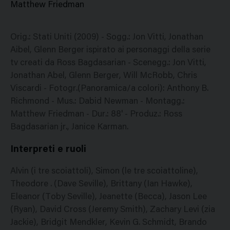
Matthew Friedman
Orig.: Stati Uniti (2009) - Sogg.: Jon Vitti, Jonathan
Aibel, Glenn Berger ispirato ai personaggi della serie
tv creati da Ross Bagdasarian - Scenegg.: Jon Vitti,
Jonathan Abel, Glenn Berger, Will McRobb, Chris
Viscardi - Fotogr.(Panoramica/a colori): Anthony B.
Richmond - Mus.: Dabid Newman - Montagg.:
Matthew Friedman - Dur.: 88' - Produz.: Ross
Bagdasarian jr., Janice Karman.
Interpreti e ruoli
Alvin (i tre scoiattoli), Simon (le tre scoiattoline),
Theodore . (Dave Seville), Brittany (Ian Hawke),
Eleanor (Toby Seville), Jeanette (Becca), Jason Lee
(Ryan), David Cross (Jeremy Smith), Zachary Levi (zia
Jackie), Bridgit Mendkler, Kevin G. Schmidt, Brando