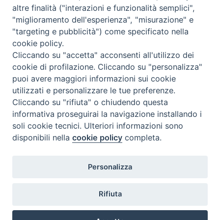
altre finalità ("interazioni e funzionalità semplici",
"miglioramento dell'esperienza", "misurazione" e
"targeting e pubblicità") come specificato nella
cookie policy.
Cliccando su "accetta" acconsenti all'utilizzo dei
cookie di profilazione. Cliccando su "personalizza"
puoi avere maggiori informazioni sui cookie
utilizzati e personalizzare le tue preferenze.
Cliccando su "rifiuta" o chiudendo questa
Contatti & Info
informativa proseguirai la navigazione installando i
C.ne Aurelia, 50 – 00165 Roma
soli cookie tecnici. Ulteriori informazioni sono
disponibili nella
cookie policy
completa.
Contatti
Credits
Scrivi a: cnvf@chiesacattolica.it
Personalizza
Privacy Policy
Rifiuta