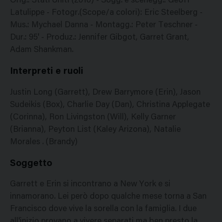
Orig.: Stati Uniti (2010) - Sogg. e scenegg.: Geoff
Latulippe - Fotogr.(Scope/a colori): Eric Steelberg -
Mus.: Mychael Danna - Montagg.: Peter Teschner -
Dur.: 95' - Produz.: Jennifer Gibgot, Garret Grant,
Adam Shankman.
Interpreti e ruoli
Justin Long (Garrett), Drew Barrymore (Erin), Jason
Sudeikis (Box), Charlie Day (Dan), Christina Applegate
(Corinna), Ron Livingston (Will), Kelly Garner
(Brianna), Peyton List (Kaley Arizona), Natalie
Morales . (Brandy)
Soggetto
Garrett e Erin si incontrano a New York e si
innamorano. Lei però dopo qualche mese torna a San
Francisco dove vive la sorella con la famiglia. I due
all'inizio provano a vivere separati ma ben presto la