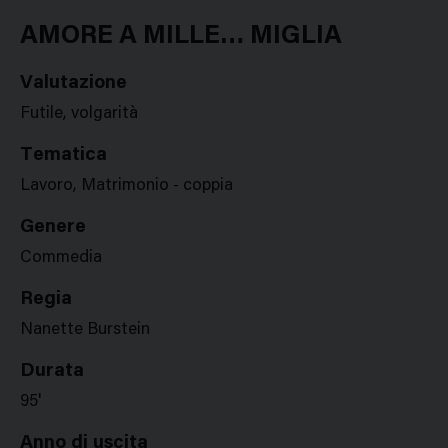
Google
Twitter
Facebook
Stampa
Plus
AMORE A MILLE… MIGLIA
Valutazione
Futile, volgarità
Tematica
Lavoro, Matrimonio - coppia
Genere
Commedia
Regia
Nanette Burstein
Durata
95'
Anno di uscita