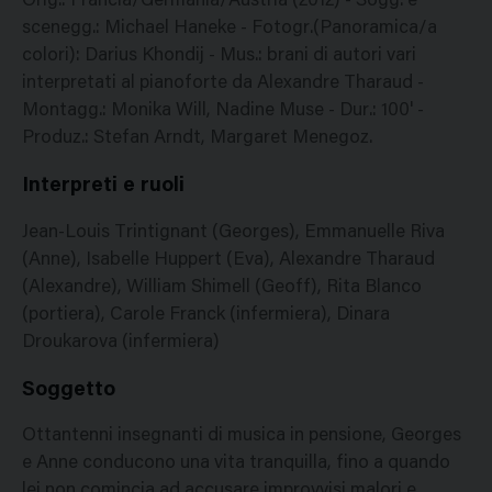
Orig.: Francia/Germania/Austria (2012) - Sogg. e
scenegg.: Michael Haneke - Fotogr.(Panoramica/a
colori): Darius Khondij - Mus.: brani di autori vari
interpretati al pianoforte da Alexandre Tharaud -
Montagg.: Monika Will, Nadine Muse - Dur.: 100' -
Produz.: Stefan Arndt, Margaret Menegoz.
Interpreti e ruoli
Jean-Louis Trintignant (Georges), Emmanuelle Riva
(Anne), Isabelle Huppert (Eva), Alexandre Tharaud
(Alexandre), William Shimell (Geoff), Rita Blanco
(portiera), Carole Franck (infermiera), Dinara
Droukarova (infermiera)
Soggetto
Ottantenni insegnanti di musica in pensione, Georges
e Anne conducono una vita tranquilla, fino a quando
lei non comincia ad accusare improvvisi malori e