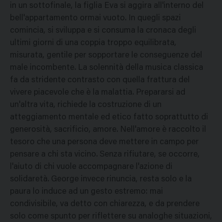
in un sottofinale, la figlia Eva si aggira all'interno del
bell'appartamento ormai vuoto. In quegli spazi
comincia, si sviluppa e si consuma la cronaca degli
ultimi giorni di una coppia troppo equilibrata,
misurata, gentile per sopportare le conseguenze del
male incombente. La solennità della musica classica
fa da stridente contrasto con quella frattura del
vivere piacevole che è la malattia. Prepararsi ad
un'altra vita, richiede la costruzione di un
atteggiamento mentale ed etico fatto soprattutto di
generosità, sacrificio, amore. Nell'amore è raccolto il
tesoro che una persona deve mettere in campo per
pensare a chi sta vicino. Senza rifiutare, se occorre,
l'aiuto di chi vuole accompagnare l'azione di
solidaretà. George invece rinuncia, resta solo e la
paura lo induce ad un gesto estremo: mai
condivisibile, va detto con chiarezza, e da prendere
solo come spunto per riflettere su analoghe situazioni,