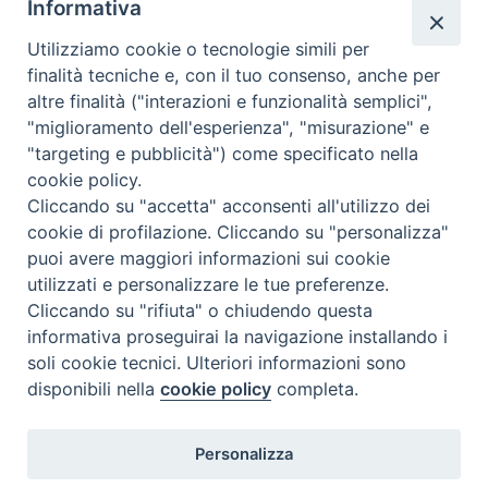
Informativa
Valutazione
Utilizziamo cookie o tecnologie simili per
Complesso, Problematico
finalità tecniche e, con il tuo consenso, anche per
Tematica:
Amore-Sentimenti, Carcere...
altre finalità ("interazioni e funzionalità semplici",
"miglioramento dell'esperienza", "misurazione" e
"targeting e pubblicità") come specificato nella
cookie policy.
Cliccando su "accetta" acconsenti all'utilizzo dei
cookie di profilazione. Cliccando su "personalizza"
puoi avere maggiori informazioni sui cookie
utilizzati e personalizzare le tue preferenze.
Cliccando su "rifiuta" o chiudendo questa
Contatti & Info
informativa proseguirai la navigazione installando i
C.ne Aurelia, 50 – 00165 Roma
soli cookie tecnici. Ulteriori informazioni sono
disponibili nella
cookie policy
completa.
Contatti
Credits
Scrivi a: cnvf@chiesacattolica.it
Personalizza
Privacy Policy