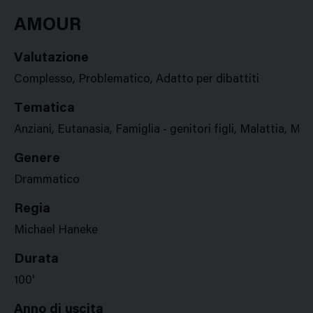
Google
Twitter
Facebook
Stampa
Plus
AMOUR
Valutazione
Complesso, Problematico, Adatto per dibattiti
Tematica
Anziani, Eutanasia, Famiglia - genitori figli, Malattia, Ma
Genere
Drammatico
Regia
Michael Haneke
Durata
100'
Anno di uscita