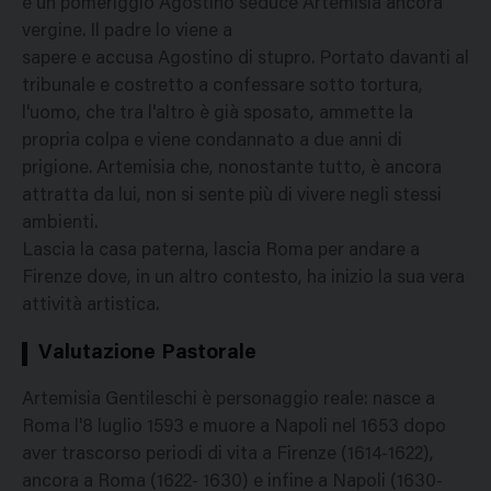
e un pomeriggio Agostino seduce Artemisia ancora
vergine. Il padre lo viene a
sapere e accusa Agostino di stupro. Portato davanti al
tribunale e costretto a confessare sotto tortura,
l'uomo, che tra l'altro è già sposato, ammette la
propria colpa e viene condannato a due anni di
prigione. Artemisia che, nonostante tutto, è ancora
attratta da lui, non si sente più di vivere negli stessi
ambienti.
Lascia la casa paterna, lascia Roma per andare a
Firenze dove, in un altro contesto, ha inizio la sua vera
attività artistica.
Valutazione Pastorale
Artemisia Gentileschi è personaggio reale: nasce a
Roma l'8 luglio 1593 e muore a Napoli nel 1653 dopo
aver trascorso periodi di vita a Firenze (1614-1622),
ancora a Roma (1622- 1630) e infine a Napoli (1630-