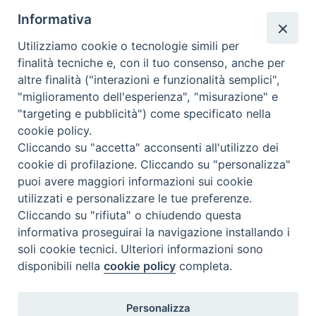
Ovunque tu sia
Informativa
Valutazione
Utilizziamo cookie o tecnologie simili per
Complesso, Problematico
finalità tecniche e, con il tuo consenso, anche per
Tematica:
Amore-Sentimenti, Carcere...
altre finalità ("interazioni e funzionalità semplici",
"miglioramento dell'esperienza", "misurazione" e
"targeting e pubblicità") come specificato nella
cookie policy.
Cliccando su "accetta" acconsenti all'utilizzo dei
cookie di profilazione. Cliccando su "personalizza"
puoi avere maggiori informazioni sui cookie
utilizzati e personalizzare le tue preferenze.
Cliccando su "rifiuta" o chiudendo questa
Contatti & Info
informativa proseguirai la navigazione installando i
C.ne Aurelia, 50 – 00165 Roma
soli cookie tecnici. Ulteriori informazioni sono
Contatti
disponibili nella
cookie policy
completa.
Credits
Scrivi a: cnvf@chiesacattolica.it
Personalizza