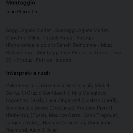
Montaggio
Jean Pierre La
Sogg.: Agnès Merlet - Scenegg.: Agnès Merlet,
Christine Miller, Patrick Amos - Fotogr.:
(Panoramica/a colori) Benoit Delhomme - Mus.:
Kishna Levy - Montagg.: Jean Pierre La- force - Dur.:
99' - Produz.: Patrice Haddad
Interpreti e ruoli
Valentina Cervi (Artemisia Gentileschi), Michel
Serrault (Orazio Gentileschi), Miki Manojlovic
(Agostino Tassi), Luca Zingaretti (Cosimo Quorli),
Emmanuelle Devos (Costanza), Frederic Pierrot
(Roberto), (Tuzia), Maurice Garrel, Yann Tregouet,
Jacques Nolot, , Renato Carpentieri, Dominique
Reymond, Alain Ollivier