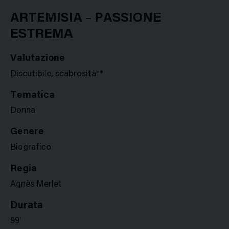
Google
Twitter
Facebook
Stampa
Plus
ARTEMISIA – PASSIONE
ESTREMA
Valutazione
Discutibile, scabrosità**
Tematica
Donna
Genere
Biografico
Regia
Agnès Merlet
Durata
99'