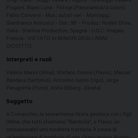
Orig.: Italia - Sogg.: Cesare Frugoni - Scenegg.: Cesare
Frugoni, Bigas Luna - Fotogr.(Panoramica/a colori):
Fabio Conversi - Mus.: autori vari - Montagg.:
Gianfranco Amicucci - Dur.: 96' - Produz.: Rodeo Drive,
Italia - Starline Production, Spagna - U.G.C. Images,
Francia - VIETATO AI MINORI DEGLI ANNI
DICIOTTO.
Interpreti e ruoli
Valeria Marini (Mina), Stefano Dionisi (Flavio), Manuel
Bandera (Settimio), Antonino Iuorio (Ugo), Jorge
PerugorrÍa (Furio), Anita Ekberg . (Greta)
Soggetto
A Comacchio, la sessantenne Greta gestisce con i figli
(Mina, che tutti chiamano "Bambola", e Flavio, un
omosessuale) una modesta trattoria. A causa di
un'esplosione di bombole di gas, Greta muore. Aiutati