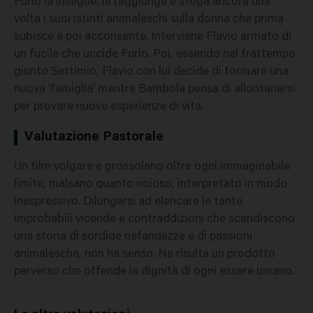
Furio la insegue, la raggiunge e sfoga ancora una
volta i suoi istinti animaleschi sulla donna che prima
subisce e poi acconsente. Interviene Flavio armato di
un fucile che uccide Furio. Poi, essendo nel frattempo
giunto Settimio, Flavio con lui decide di formare una
nuova 'famiglia' mentre Bambola pensa di allontanarsi
per provare nuove esperienze di vita.
Valutazione Pastorale
Un film volgare e grossolano oltre ogni immaginabile
limite, malsano quanto noioso, interpretato in modo
inespressivo. Dilungarsi ad elencare le tante
improbabili vicende e contraddizioni che scandiscono
una storia di sordide nefandezze e di passioni
animalesche, non ha senso. Ne risulta un prodotto
perverso che offende la dignità di ogni essere umano.