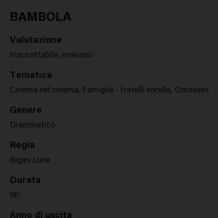
Google
Twitter
Facebook
Stampa
Plus
BAMBOLA
Valutazione
Inaccettabile, malsano
Tematica
Cinema nel cinema, Famiglia - fratelli sorelle, Omosessual
Genere
Drammatico
Regia
Bigas Luna
Durata
96'
Anno di uscita