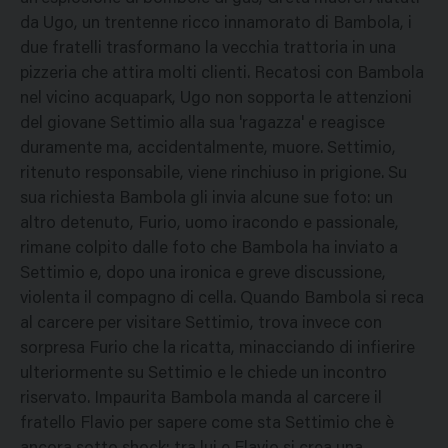
da Ugo, un trentenne ricco innamorato di Bambola, i
due fratelli trasformano la vecchia trattoria in una
pizzeria che attira molti clienti. Recatosi con Bambola
nel vicino acquapark, Ugo non sopporta le attenzioni
del giovane Settimio alla sua 'ragazza' e reagisce
duramente ma, accidentalmente, muore. Settimio,
ritenuto responsabile, viene rinchiuso in prigione. Su
sua richiesta Bambola gli invia alcune sue foto: un
altro detenuto, Furio, uomo iracondo e passionale,
rimane colpito dalle foto che Bambola ha inviato a
Settimio e, dopo una ironica e greve discussione,
violenta il compagno di cella. Quando Bambola si reca
al carcere per visitare Settimio, trova invece con
sorpresa Furio che la ricatta, minacciando di infierire
ulteriormente su Settimio e le chiede un incontro
riservato. Impaurita Bambola manda al carcere il
fratello Flavio per sapere come sta Settimio che è