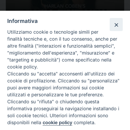
Ovunque tu sia
Informativa
Valutazione
Utilizziamo cookie o tecnologie simili per
Complesso, Problematico
finalità tecniche e, con il tuo consenso, anche per
Tematica:
Amore-Sentimenti, Carcere...
altre finalità ("interazioni e funzionalità semplici",
"miglioramento dell'esperienza", "misurazione" e
"targeting e pubblicità") come specificato nella
cookie policy.
Cliccando su "accetta" acconsenti all'utilizzo dei
cookie di profilazione. Cliccando su "personalizza"
puoi avere maggiori informazioni sui cookie
utilizzati e personalizzare le tue preferenze.
Cliccando su "rifiuta" o chiudendo questa
Contatti & Info
informativa proseguirai la navigazione installando i
C.ne Aurelia, 50 – 00165 Roma
soli cookie tecnici. Ulteriori informazioni sono
Contatti
disponibili nella
cookie policy
completa.
Credits