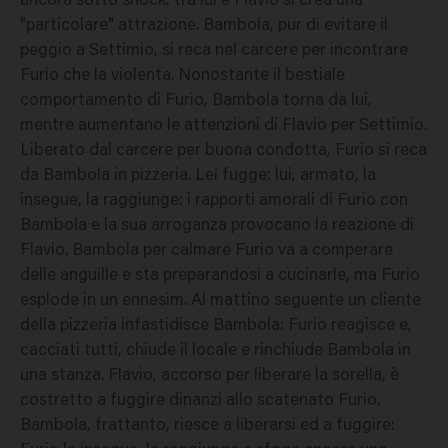
ancora sotto shock: tra lui e Flavio si crea una
"particolare" attrazione. Bambola, pur di evitare il
peggio a Settimio, si reca nel carcere per incontrare
Furio che la violenta. Nonostante il bestiale
comportamento di Furio, Bambola torna da lui,
mentre aumentano le attenzioni di Flavio per Settimio.
Liberato dal carcere per buona condotta, Furio si reca
da Bambola in pizzeria. Lei fugge: lui, armato, la
insegue, la raggiunge: i rapporti amorali di Furio con
Bambola e la sua arroganza provocano la reazione di
Flavio. Bambola per calmare Furio va a comperare
delle anguille e sta preparandosi a cucinarle, ma Furio
esplode in un ennesim. Al mattino seguente un cliente
della pizzeria infastidisce Bambola: Furio reagisce e,
cacciati tutti, chiude il locale e rinchiude Bambola in
una stanza. Flavio, accorso per liberare la sorella, è
costretto a fuggire dinanzi allo scatenato Furio.
Bambola, frattanto, riesce a liberarsi ed a fuggire: