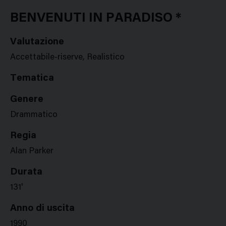
Google
Twitter
Facebook
Stampa
Plus
BENVENUTI IN PARADISO *
Valutazione
Accettabile-riserve, Realistico
Tematica
Genere
Drammatico
Regia
Alan Parker
Durata
131'
Anno di uscita
1990