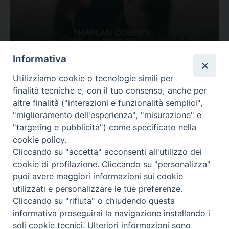
Ovunque tu sia
Informativa
Valutazione
Utilizziamo cookie o tecnologie simili per
Complesso, Problematico
finalità tecniche e, con il tuo consenso, anche per
Tematica:
Amore-Sentimenti, Carcere...
altre finalità ("interazioni e funzionalità semplici",
"miglioramento dell'esperienza", "misurazione" e
"targeting e pubblicità") come specificato nella
cookie policy.
Cliccando su "accetta" acconsenti all'utilizzo dei
cookie di profilazione. Cliccando su "personalizza"
puoi avere maggiori informazioni sui cookie
utilizzati e personalizzare le tue preferenze.
Cliccando su "rifiuta" o chiudendo questa
Contatti & Info
informativa proseguirai la navigazione installando i
C.ne Aurelia, 50 – 00165 Roma
soli cookie tecnici. Ulteriori informazioni sono