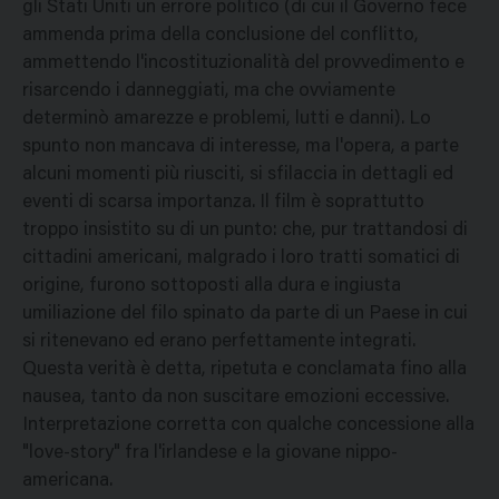
gli Stati Uniti un errore politico (di cui il Governo fece
ammenda prima della conclusione del conflitto,
ammettendo l'incostituzionalità del provvedimento e
risarcendo i danneggiati, ma che ovviamente
determinò amarezze e problemi, lutti e danni). Lo
spunto non mancava di interesse, ma l'opera, a parte
alcuni momenti più riusciti, si sfilaccia in dettagli ed
eventi di scarsa importanza. Il film è soprattutto
troppo insistito su di un punto: che, pur trattandosi di
cittadini americani, malgrado i loro tratti somatici di
origine, furono sottoposti alla dura e ingiusta
umiliazione del filo spinato da parte di un Paese in cui
si ritenevano ed erano perfettamente integrati.
Questa verità è detta, ripetuta e conclamata fino alla
nausea, tanto da non suscitare emozioni eccessive.
Interpretazione corretta con qualche concessione alla
"love-story" fra l'irlandese e la giovane nippo-
americana.