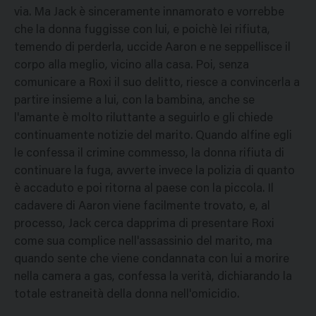
via. Ma Jack è sinceramente innamorato e vorrebbe
che la donna fuggisse con lui, e poichè lei rifiuta,
temendo di perderla, uccide Aaron e ne seppellisce il
corpo alla meglio, vicino alla casa. Poi, senza
comunicare a Roxi il suo delitto, riesce a convincerla a
partire insieme a lui, con la bambina, anche se
l'amante è molto riluttante a seguirlo e gli chiede
continuamente notizie del marito. Quando alfine egli
le confessa il crimine commesso, la donna rifiuta di
continuare la fuga, avverte invece la polizia di quanto
è accaduto e poi ritorna al paese con la piccola. Il
cadavere di Aaron viene facilmente trovato, e, al
processo, Jack cerca dapprima di presentare Roxi
come sua complice nell'assassinio del marito, ma
quando sente che viene condannata con lui a morire
nella camera a gas, confessa la verità, dichiarando la
totale estraneità della donna nell'omicidio.