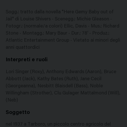
Sogg.: tratto dalla novella "Here Gemy Baby out of
Jail" di Louise Shivers - Scenegg.: Michie Gleason -
Fotogr.: (normale/a colori) Ellic, Davis - Mus.: Richard
Stone - Montagg.: Mary Baur - Dur.: 78' - Produz.:
Atlantic Entertainment Group - Vietato ai minori degli
anni quattordici
Interpreti e ruoli
Lori Singer (Roxy), Anthony Edwards (Aaron), Bruce
Abbott (Jack), Kathy Bates (Ruth), Jane Cecil
(Georgeanna), Nesbitt Blaisdell (Bass), Noble
Willingham (Strother), Clu Gulager Mattalmond (Will),
(Neb)
Soggetto
nel 1937 a Tarboro, un piccolo centro agricolo del