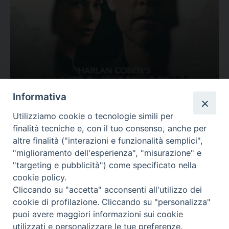
Ovunque tu sia
Informativa
Valutazione
Utilizziamo cookie o tecnologie simili per
Complesso, Problematico
finalità tecniche e, con il tuo consenso, anche per
Tematica:
Amore-Sentimenti, Carcere...
altre finalità ("interazioni e funzionalità semplici",
"miglioramento dell'esperienza", "misurazione" e
"targeting e pubblicità") come specificato nella
cookie policy.
Cliccando su "accetta" acconsenti all'utilizzo dei
cookie di profilazione. Cliccando su "personalizza"
puoi avere maggiori informazioni sui cookie
utilizzati e personalizzare le tue preferenze.