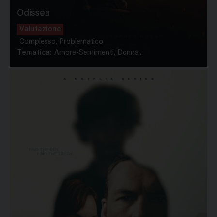
Odissea
Valutazione
Complesso, Problematico
Tematica:
Amore-Sentimenti, Donna...