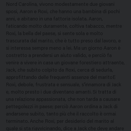
Nord Carolina, vivono modestamente due giovani
sposi, Aaron e Roxi, che hanno una bambina di pochi
anni, e abitano in una fattoria isolata. Aaron,
faticando molto duramente, coltiva tabacco, mentre
Roxi, la bella del paese, si sente sola e molto
trascurata dal marito, che è tutto preso dal lavoro, e
si interessa sempre meno a lei. Ma un giorno Aaron è
costretto a prendersi un aiuto valido, e perciò fa
venire a vivere in casa un giovane forestiero attraente,
Jack, che subito colpito da Roxi, cerca di sedurla,
approfittando delle frequenti assenze del maritoE
Roxi, debole, frustrata e sensuale, s'innamora di Jack
e, molto presto i due diventano amanti. Si tratta di
una relazione appassionata, che non tarda a causare
pettegolezzi in paese; perciò Aaron ordina a Jack di
andarsene subito, tanto più che il raccolto è ormai
terminato. Anche Roxi, per desiderio del marito al
quale si sta riavvicinando, dice a Jack che deve andare