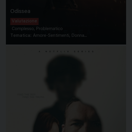
Odissea
Valutazione
Complesso, Problematico
Tematica:
Amore-Sentimenti, Donna...