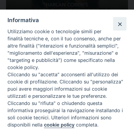
Ovunque tu sia
Informativa
Valutazione
Utilizziamo cookie o tecnologie simili per
Complesso, Problematico
finalità tecniche e, con il tuo consenso, anche per
Tematica:
Amore-Sentimenti, Carcere...
altre finalità ("interazioni e funzionalità semplici",
"miglioramento dell'esperienza", "misurazione" e
"targeting e pubblicità") come specificato nella
cookie policy.
Cliccando su "accetta" acconsenti all'utilizzo dei
cookie di profilazione. Cliccando su "personalizza"
puoi avere maggiori informazioni sui cookie
utilizzati e personalizzare le tue preferenze.
Cliccando su "rifiuta" o chiudendo questa
Contatti & Info
informativa proseguirai la navigazione installando i
C.ne Aurelia, 50 – 00165 Roma
soli cookie tecnici. Ulteriori informazioni sono
Contatti
disponibili nella
cookie policy
completa.
Credits