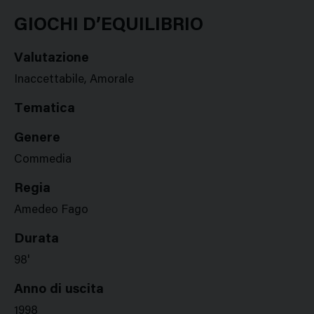
Google
Twitter
Facebook
Stampa
Plus
GIOCHI D’EQUILIBRIO
Valutazione
Inaccettabile, Amorale
Tematica
Genere
Commedia
Regia
Amedeo Fago
Durata
98'
Anno di uscita
1998