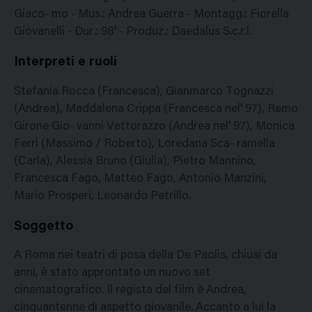
Giaco- mo - Mus.: Andrea Guerra - Montagg.: Fiorella
Giovanelli - Dur.: 98' - Produz.: Daedalus S.c.r.l.
Interpreti e ruoli
Stefania Rocca (Francesca), Gianmarco Tognazzi
(Andrea), Maddalena Crippa (Francesca nel' 97), Remo
Girone Gio- vanni Vettorazzo (Andrea nel' 97), Monica
Ferri (Massimo / Roberto), Loredana Sca- ramella
(Carla), Alessia Bruno (Giulia), Pietro Mannino,
Francesca Fago, Matteo Fago, Antonio Manzini,
Mario Prosperi, Leonardo Petrillo.
Soggetto
A Roma nei teatri di posa della De Paolis, chiusi da
anni, è stato approntato un nuovo set
cinematografico. Il regista del film è Andrea,
cinquantenne di aspetto giovanile. Accanto a lui la