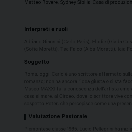
Matteo Rovere, Sydney Sibilia. Casa di produzione
Interpreti e ruoli
Adriano Giannini (Carlo Paris), Elodie (Giada Co
(Sofia Moretti), Tea Falco (Alba Moretti), Iaia F
Soggetto
Roma, oggi. Carlo è uno scrittore affermato sull
romanzo; non ha ancora l’idea giusta e si sta fac
Museo MAXXI fa la conoscenza dell’artista emerge
casa al mare, al Circeo, dove lo scrittore vive c
sospetto Peter, che percepisce come una prese
Valutazione Pastorale
Piemontese classe 1965, Lucio Pellegrini ha iniz