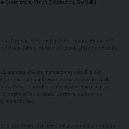
: Groenlandia, Vision Distribution, Sky Italia
stanzi), Eduardo Scarpetta (Peter Drago), Elena Lietti
orte (Liana Albini), Massimo Coppola . (Stefano Abbati)
a quarantina, che sta mettendo a punto il nuovo
endo trascinare dagli eventi. A una mostra presso il
nte Peter Drago. Il giovane si palesa poi nella sua
on la moglie ballerina Giada. La donna guarda con
nza minacciosa…
iato a fare cinema nel segno della commedia, firmando