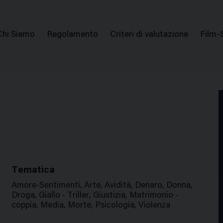
issione Nazionale Valutazione Film
Menu
Chi Siamo
Regolamento
Criteri di valutazione
Film-
di
navigazione
Tematica
Amore-Sentimenti, Arte, Avidità, Denaro, Donna,
Droga, Giallo - Triller, Giustizia, Matrimonio -
coppia, Media, Morte, Psicologia, Violenza