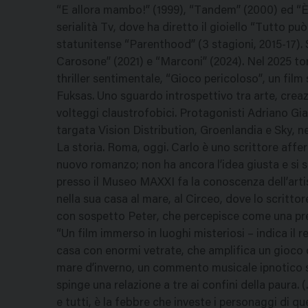
“E allora mambo!” (1999), “Tandem” (2000) ed “È n
serialità Tv, dove ha diretto il gioiello “Tutto p
statunitense “Parenthood” (3 stagioni, 2015-17). S
Carosone” (2021) e “Marconi” (2024). Nel 2025 t
thriller sentimentale, “Gioco pericoloso”, un film 
Fuksas. Uno sguardo introspettivo tra arte, crea
volteggi claustrofobici. Protagonisti Adriano Gi
targata Vision Distribution, Groenlandia e Sky, ne
La storia. Roma, oggi. Carlo è uno scrittore affe
nuovo romanzo; non ha ancora l’idea giusta e si 
presso il Museo MAXXI fa la conoscenza dell’arti
nella sua casa al mare, al Circeo, dove lo scritto
con sospetto Peter, che percepisce come una p
“Un film immerso in luoghi misteriosi – indica il 
casa con enormi vetrate, che amplifica un gioco di
mare d’inverno, un commento musicale ipnotico so
spinge una relazione a tre ai confini della paura. (
e tutti, è la febbre che investe i personaggi di 