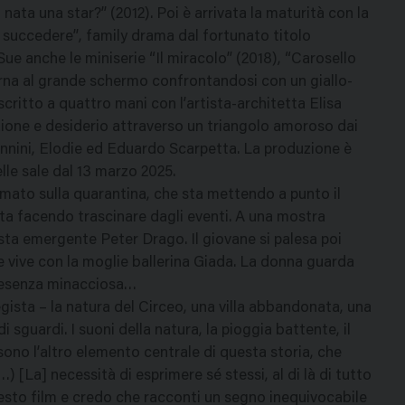
ata una star?” (2012). Poi è arrivata la maturità con la
uò succedere”, family drama dal fortunato titolo
ue anche le miniserie “Il miracolo” (2018), “Carosello
orna al grande schermo confrontandosi con un giallo-
scritto a quattro mani con l’artista-architetta Elisa
zione e desiderio attraverso un triangolo amoroso dai
annini, Elodie ed Eduardo Scarpetta. La produzione è
lle sale dal 13 marzo 2025.
rmato sulla quarantina, che sta mettendo a punto il
sta facendo trascinare dagli eventi. A una mostra
sta emergente Peter Drago. Il giovane si palesa poi
re vive con la moglie ballerina Giada. La donna guarda
resenza minacciosa…
regista – la natura del Circeo, una villa abbandonata, una
 sguardi. I suoni della natura, la pioggia battente, il
no l’altro elemento centrale di questa storia, che
…) [La] necessità di esprimere sé stessi, al di là di tutto
questo film e credo che racconti un segno inequivocabile