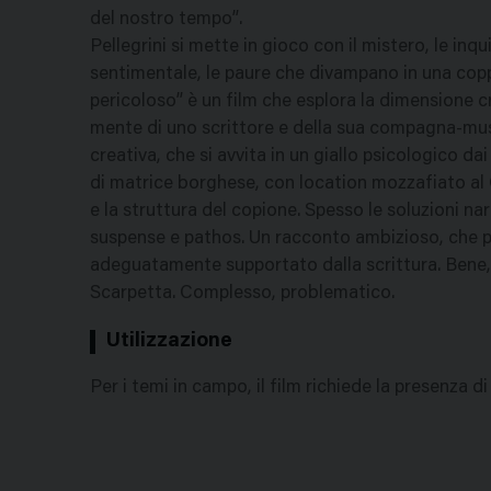
del nostro tempo”.
Pellegrini si mette in gioco con il mistero, le inqu
sentimentale, le paure che divampano in una copp
pericoloso” è un film che esplora la dimensione cr
mente di uno scrittore e della sua compagna-mus
creativa, che si avvita in un giallo psicologico d
di matrice borghese, con location mozzafiato al
e la struttura del copione. Spesso le soluzioni n
suspense e pathos. Un racconto ambizioso, che p
adeguatamente supportato dalla scrittura. Bene, 
Scarpetta. Complesso, problematico.
Utilizzazione
Per i temi in campo, il film richiede la presenza d