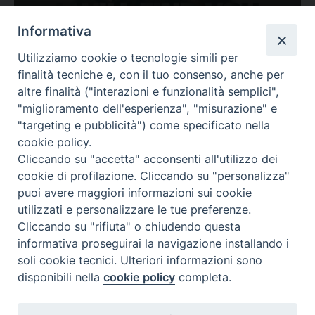
Ovunque tu sia
Informativa
Valutazione
Utilizziamo cookie o tecnologie simili per
Complesso, Problematico
finalità tecniche e, con il tuo consenso, anche per
Tematica:
Amore-Sentimenti, Carcere...
altre finalità ("interazioni e funzionalità semplici",
"miglioramento dell'esperienza", "misurazione" e
"targeting e pubblicità") come specificato nella
cookie policy.
Cliccando su "accetta" acconsenti all'utilizzo dei
cookie di profilazione. Cliccando su "personalizza"
puoi avere maggiori informazioni sui cookie
utilizzati e personalizzare le tue preferenze.
Cliccando su "rifiuta" o chiudendo questa
Contatti & Info
informativa proseguirai la navigazione installando i
C.ne Aurelia, 50 – 00165 Roma
soli cookie tecnici. Ulteriori informazioni sono
Contatti
disponibili nella
cookie policy
completa.
Credits
Scrivi a: cnvf@chiesacattolica.it