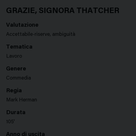
Google
Twitter
Facebook
Stampa
Plus
GRAZIE, SIGNORA THATCHER
Valutazione
Accettabile-riserve, ambiguità
Tematica
Lavoro
Genere
Commedia
Regia
Mark Herman
Durata
105'
Anno di uscita