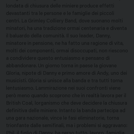
londata di chiusura delle miniere produce effetti
devastanti tra le persone e le famiglie dei piccoli
centri. La Grimley Colliery Band, dove suonano molti
minatori, ha una tradizione ormai centenaria e diventa
il baluardo della comunità. Il suo leader, Danny,
minatore in pensione, ne ha fatto una ragione di vita,
molti dei componenti, ormai disoccupati, non riescono
a condividere questo entusiasmo e pensano di
abbandonare. Un giorno torna in paese la giovane
Gloria, nipote di Danny e primo amore di Andy, uno dei
musicisti. Gloria si unisce alla banda e tra tutti torna
lentusiasmo. Lammirazione nei suoi confronti viene
però meno quando scoprono che in realtà lavora per il
British Coal, lorganismo che deve decidere la chiusura
definitiva delle miniere. Intanto la banda partecipa ad
una gara nazionale, vince le fasi eliminatorie, torna
trionfante dalle semifinali, ma i problemi si aggravano:
Phil, il figlio di Danny, ha perso tutto, lavoro, famiglia,