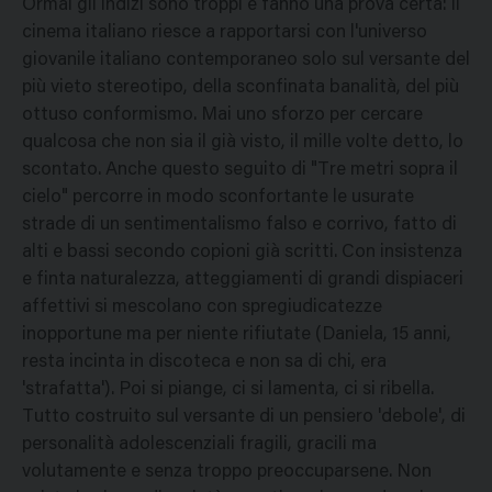
Ormai gli indizi sono troppi e fanno una prova certa: il
cinema italiano riesce a rapportarsi con l'universo
giovanile italiano contemporaneo solo sul versante del
più vieto stereotipo, della sconfinata banalità, del più
ottuso conformismo. Mai uno sforzo per cercare
qualcosa che non sia il già visto, il mille volte detto, lo
scontato. Anche questo seguito di "Tre metri sopra il
cielo" percorre in modo sconfortante le usurate
strade di un sentimentalismo falso e corrivo, fatto di
alti e bassi secondo copioni già scritti. Con insistenza
e finta naturalezza, atteggiamenti di grandi dispiaceri
affettivi si mescolano con spregiudicatezze
inopportune ma per niente rifiutate (Daniela, 15 anni,
resta incinta in discoteca e non sa di chi, era
'strafatta'). Poi si piange, ci si lamenta, ci si ribella.
Tutto costruito sul versante di un pensiero 'debole', di
personalità adolescenziali fragili, gracili ma
volutamente e senza troppo preoccuparsene. Non