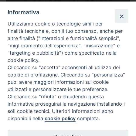
Ovunque tu sia
Informativa
Valutazione
Utilizziamo cookie o tecnologie simili per
Complesso, Problematico
finalità tecniche e, con il tuo consenso, anche per
Tematica:
Amore-Sentimenti, Carcere...
altre finalità ("interazioni e funzionalità semplici",
"miglioramento dell'esperienza", "misurazione" e
"targeting e pubblicità") come specificato nella
cookie policy.
Cliccando su "accetta" acconsenti all'utilizzo dei
cookie di profilazione. Cliccando su "personalizza"
puoi avere maggiori informazioni sui cookie
utilizzati e personalizzare le tue preferenze.
Cliccando su "rifiuta" o chiudendo questa
Contatti & Info
informativa proseguirai la navigazione installando i
C.ne Aurelia, 50 – 00165 Roma
soli cookie tecnici. Ulteriori informazioni sono
Contatti
disponibili nella
cookie policy
completa.
Credits
Scrivi a: cnvf@chiesacattolica.it