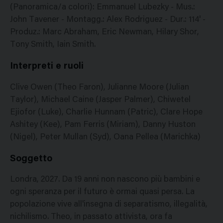
(Panoramica/a colori): Emmanuel Lubezky - Mus.:
John Tavener - Montagg.: Alex Rodriguez - Dur.: 114' -
Produz.: Marc Abraham, Eric Newman, Hilary Shor,
Tony Smith, Iain Smith.
Interpreti e ruoli
Clive Owen (Theo Faron), Julianne Moore (Julian
Taylor), Michael Caine (Jasper Palmer), Chiwetel
Ejiofor (Luke), Charlie Hunnam (Patric), Clare Hope
Ashitey (Kee), Pam Ferris (Miriam), Danny Huston
(Nigel), Peter Mullan (Syd), Oana Pellea (Marichka)
Soggetto
Londra, 2027. Da 19 anni non nascono più bambini e
ogni speranza per il futuro è ormai quasi persa. La
popolazione vive all'insegna di separatismo, illegalità,
nichilismo. Theo, in passato attivista, ora fa