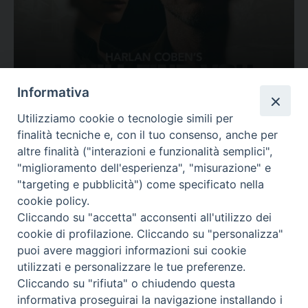
Ovunque tu sia
Informativa
Valutazione
Utilizziamo cookie o tecnologie simili per
Complesso, Problematico
finalità tecniche e, con il tuo consenso, anche per
Tematica:
Amore-Sentimenti, Carcere...
altre finalità ("interazioni e funzionalità semplici",
"miglioramento dell'esperienza", "misurazione" e
"targeting e pubblicità") come specificato nella
cookie policy.
Cliccando su "accetta" acconsenti all'utilizzo dei
cookie di profilazione. Cliccando su "personalizza"
puoi avere maggiori informazioni sui cookie
utilizzati e personalizzare le tue preferenze.
Cliccando su "rifiuta" o chiudendo questa
Contatti & Info
informativa proseguirai la navigazione installando i