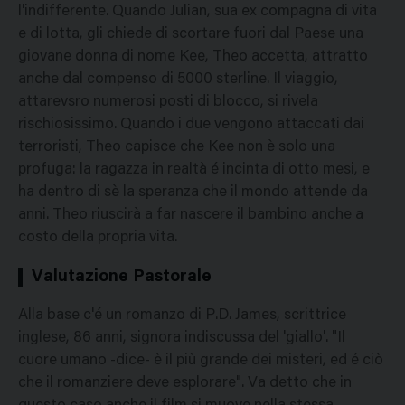
l'indifferente. Quando Julian, sua ex compagna di vita
e di lotta, gli chiede di scortare fuori dal Paese una
giovane donna di nome Kee, Theo accetta, attratto
anche dal compenso di 5000 sterline. Il viaggio,
attarevsro numerosi posti di blocco, si rivela
rischiosissimo. Quando i due vengono attaccati dai
terroristi, Theo capisce che Kee non è solo una
profuga: la ragazza in realtà é incinta di otto mesi, e
ha dentro di sè la speranza che il mondo attende da
anni. Theo riuscirà a far nascere il bambino anche a
costo della propria vita.
Valutazione Pastorale
Alla base c'é un romanzo di P.D. James, scrittrice
inglese, 86 anni, signora indiscussa del 'giallo'. "Il
cuore umano -dice- è il più grande dei misteri, ed é ciò
che il romanziere deve esplorare". Va detto che in