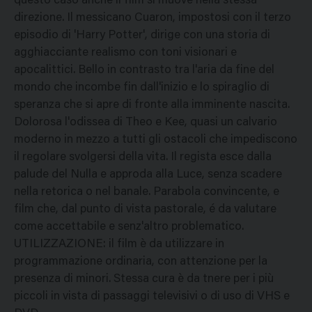
questo caso anche il film si muove nella stessa
direzione. Il messicano Cuaron, impostosi con il terzo
episodio di 'Harry Potter', dirige con una storia di
agghiacciante realismo con toni visionari e
apocalittici. Bello in contrasto tra l'aria da fine del
mondo che incombe fin dall'inizio e lo spiraglio di
speranza che si apre di fronte alla imminente nascita.
Dolorosa l'odissea di Theo e Kee, quasi un calvario
moderno in mezzo a tutti gli ostacoli che impediscono
il regolare svolgersi della vita. Il regista esce dalla
palude del Nulla e approda alla Luce, senza scadere
nella retorica o nel banale. Parabola convincente, e
film che, dal punto di vista pastorale, é da valutare
come accettabile e senz'altro problematico.
UTILIZZAZIONE: il film è da utilizzare in
programmazione ordinaria, con attenzione per la
presenza di minori. Stessa cura è da tnere per i più
piccoli in vista di passaggi televisivi o di uso di VHS e