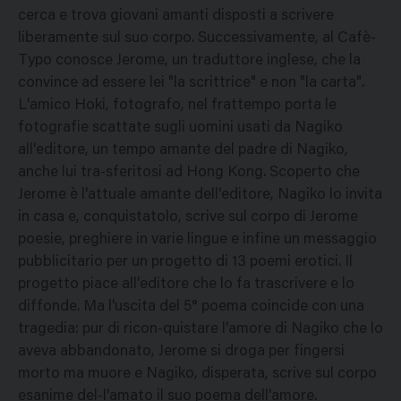
cerca e trova giovani amanti disposti a scrivere
liberamente sul suo corpo. Successivamente, al Cafè-
Typo conosce Jerome, un traduttore inglese, che la
convince ad essere lei "la scrittrice" e non "la carta".
L'amico Hoki, fotografo, nel frattempo porta le
fotografie scattate sugli uomini usati da Nagiko
all'editore, un tempo amante del padre di Nagiko,
anche lui tra-sferitosi ad Hong Kong. Scoperto che
Jerome è l'attuale amante dell'editore, Nagiko lo invita
in casa e, conquistatolo, scrive sul corpo di Jerome
poesie, preghiere in varie lingue e infine un messaggio
pubblicitario per un progetto di 13 poemi erotici. Il
progetto piace all'editore che lo fa trascrivere e lo
diffonde. Ma l'uscita del 5° poema coincide con una
tragedia: pur di ricon-quistare l'amore di Nagiko che lo
aveva abbandonato, Jerome si droga per fingersi
morto ma muore e Nagiko, disperata, scrive sul corpo
esanime del-l'amato il suo poema dell'amore.