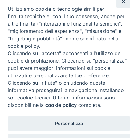
Valutazione
Utilizziamo cookie o tecnologie simili per
Complesso, Problematico
finalità tecniche e, con il tuo consenso, anche per
Tematica:
Amore-Sentimenti, Carcere...
altre finalità ("interazioni e funzionalità semplici",
"miglioramento dell'esperienza", "misurazione" e
"targeting e pubblicità") come specificato nella
cookie policy.
Cliccando su "accetta" acconsenti all'utilizzo dei
cookie di profilazione. Cliccando su "personalizza"
puoi avere maggiori informazioni sui cookie
utilizzati e personalizzare le tue preferenze.
Cliccando su "rifiuta" o chiudendo questa
Contatti & Info
informativa proseguirai la navigazione installando i
C.ne Aurelia, 50 – 00165 Roma
soli cookie tecnici. Ulteriori informazioni sono
Contatti
disponibili nella
cookie policy
completa.
Credits
Scrivi a: cnvf@chiesacattolica.it
Personalizza
Privacy Policy