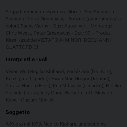
Sogg.: liberamente ispirato al libro di Sei Shonagon -
Scenegg.: Peter Greenaway - Fotogr.: (panorami-ca/ a
colori) Sacha Vierny - Mus.: Autori vari - Montagg.:
Chris Wyatt, Peter Greenaway - Dur.: 90' - Produz.:
Kees KasanderVIETATO AI MINORI DEGLI ANNI
QUATTORDICI
Interpreti e ruoli
Vivian Wu (Nagiko Kiohara), Yoshi Oida (l'editore),
Ken Ogata (il padre), Ewan Mac Gregor (Jerome),
Yutaka Honda (Hoki), Ken Mitsuishi (il marito), Hideko
Yoshida (la zia), Judy Ongg, Barbara Lott, Miwado
Kawai, Chizuro Ohnishi.
Soggetto
A Kyoto nel 1970, Nagiko Kiohara, una bambina