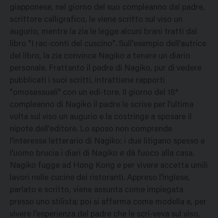
giapponese, nel giorno del suo compleanno dal padre,
scrittore calligrafico, le viene scritto sul viso un
augurio, mentre la zia le legge alcuni brani tratti dal
libro "I rac-conti del cuscino". Sull'esempio dell'autrice
del libro, la zia convince Nagiko a tenere un diario
personale. Frattanto il padre di Nagiko, pur di vedere
pubblicati i suoi scritti, intrattiene rapporti
"omosessuali" con un edi-tore. Il giorno del 18°
compleanno di Nagiko il padre le scrive per l'ultima
volta sul viso un augurio e la costringe a sposare il
nipote dell'editore. Lo sposo non comprende
l'interesse letterario di Nagiko: i due litigano spesso e
l'uomo brucia i diari di Nagiko e dà fuoco alla casa.
Nagiko fugge ad Hong Kong e per vivere accetta umili
lavori nelle cucine dei ristoranti. Appreso l'inglese,
parlato e scritto, viene assunta come impiegata
presso uno stilista; poi si afferma come modella e, per
vivere l'esperienza del padre che le scri-veva sul viso,