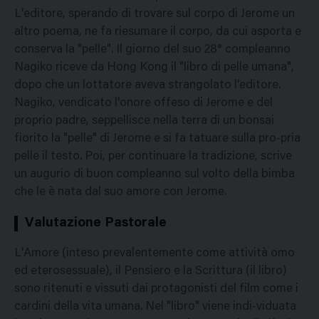
L'editore, sperando di trovare sul corpo di Jerome un
altro poema, ne fa riesumare il corpo, da cui asporta e
conserva la "pelle". Il giorno del suo 28° compleanno
Nagiko riceve da Hong Kong il "libro di pelle umana",
dopo che un lottatore aveva strangolato l'editore.
Nagiko, vendicato l'onore offeso di Jerome e del
proprio padre, seppellisce nella terra di un bonsai
fiorito la "pelle" di Jerome e si fa tatuare sulla pro-pria
pelle il testo. Poi, per continuare la tradizione, scrive
un augurio di buon compleanno sul volto della bimba
che le è nata dal suo amore con Jerome.
Valutazione Pastorale
L'Amore (inteso prevalentemente come attività omo
ed eterosessuale), il Pensiero e la Scrittura (il libro)
sono ritenuti e vissuti dai protagonisti del film come i
cardini della vita umana. Nel "libro" viene indi-viduata