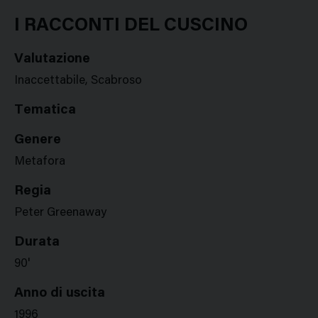
Google
Twitter
Facebook
Stampa
Plus
I RACCONTI DEL CUSCINO
Valutazione
Inaccettabile, Scabroso
Tematica
Genere
Metafora
Regia
Peter Greenaway
Durata
90'
Anno di uscita
1996