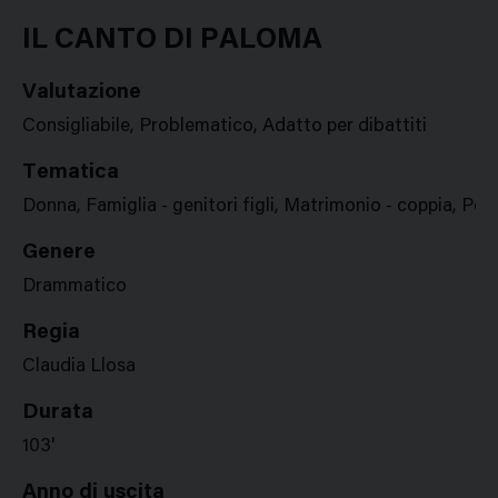
Google
Twitter
Facebook
Stampa
Plus
IL CANTO DI PALOMA
Valutazione
Consigliabile, Problematico, Adatto per dibattiti
Tematica
Donna, Famiglia - genitori figli, Matrimonio - coppia, Po
Genere
Drammatico
Regia
Claudia Llosa
Durata
103'
Anno di uscita