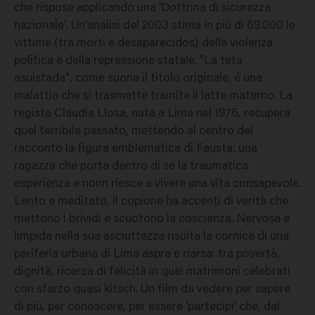
che rispose applicando una 'Dottrina di sicurezza
nazionale'. Un'analisi del 2003 stima in più di 69.000 le
vittime (tra morti e desaparecidos) della violenza
politica e della repressione statale. "La teta
asuistada", come suona il titolo originale, é una
malattia che si trasmette tramite il latte materno. La
regista Claudia Llosa, nata a Lima nel 1976, recupera
quel terribile passato, mettendo al centro del
racconto la figura emblematica di Fausta: una
ragazza che porta dentro di se la traumatica
esperienza e nonn riesce a vivere una vita consapevole.
Lento e meditato, il copione ha accenti di verità che
mettono i brividi e scuotono la coscienza. Nervosa e
limpida nella sua asciuttezza risulta la cornice di una
periferia urbana di Lima aspra e riarsa: tra povertà,
dignità, ricerca di felicità in quei matrimoni celebrati
con sfarzo quasi kitsch. Un film da vedere per sapere
di più, per conoscere, per essere 'partecipi' che, dal