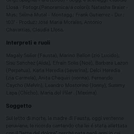
Orig.: Spagna/Perù (2008) - Sogg. e scenegg.: Claudia
Llosa - Fotogr.(Panoramica/a colori): Natasha Braier -
Mus.: Selma Mutal - Montagg.: Frank Gutierrez - Dur.:
103' - Produz.: José Maria Morales, Antonio
Chavarrias, Claudia Llosa.
Interpreti e ruoli
Magaly Solier (Fausta), Marino Ballon (zio Lucido),
Sisu Sanchez (Aida), Efrain Solis (Noe), Barbara Lazon
(Perpetua), Karla Heredia (Severina), Delci Heredia
(zia Carmela), Anita Chaquiri (nonna), Fernando
Caycho (Melvin), Leandro Mostorino (Jonny), Summy
Lapa (Chicho), Maria del Pilar . (Maxima)
Soggetto
Sul letto di morte, la madre di Fausta, oggi ventenne
peruviana, le ricorda cantando che lei é stata allattata
con il "latte del dolore" perché nata negli anni in cui