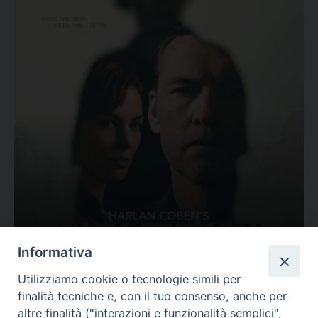
Ovunque tu sia
Informativa
Valutazione
Utilizziamo cookie o tecnologie simili per
Complesso, Problematico
finalità tecniche e, con il tuo consenso, anche per
Tematica:
Amore-Sentimenti, Carcere...
altre finalità ("interazioni e funzionalità semplici",