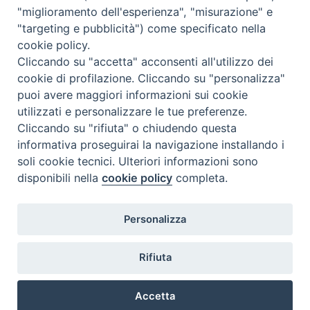
"miglioramento dell'esperienza", "misurazione" e
"targeting e pubblicità") come specificato nella
cookie policy.
Cliccando su "accetta" acconsenti all'utilizzo dei
cookie di profilazione. Cliccando su "personalizza"
puoi avere maggiori informazioni sui cookie
utilizzati e personalizzare le tue preferenze.
Cliccando su "rifiuta" o chiudendo questa
Contatti & Info
informativa proseguirai la navigazione installando i
C.ne Aurelia, 50 – 00165 Roma
soli cookie tecnici. Ulteriori informazioni sono
disponibili nella
cookie policy
completa.
Contatti
Credits
Scrivi a: cnvf@chiesacattolica.it
Personalizza
Privacy Policy
Rifiuta
Accetta
Ricerca Film - SerieTV