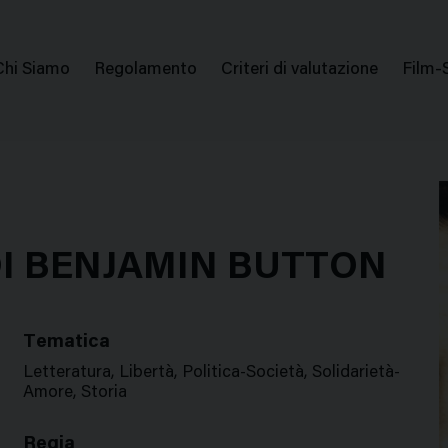
issione Nazionale Valutazione Film
Menu
Chi Siamo
Regolamento
Criteri di valutazione
Film-
di
navigazione
DI BENJAMIN BUTTON
Tematica
Letteratura, Libertà, Politica-Società, Solidarietà-
Amore, Storia
Regia