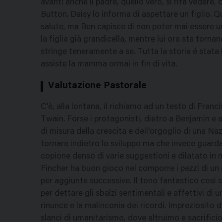
avanti anche il padre, quello vero, si rifà vedere, 
Button. Daisy lo informa di aspettare un figlio.
salute, ma Ben capisce di non poter mai essere un
la figlia già grandicella, mentre lui ora sta tor
stringe teneramente a se. Tutta la storia é stata
assiste la mamma ormai in fin di vita.
Valutazione Pastorale
C'è, alla lontana, il richiamo ad un testo di Fran
Twain. Forse i protagonisti, dietro a Benjamin e 
di misura della crescita e dell'orgoglio di una N
tornare indietro lo sviluppo ma che invece guarda 
copione denso di varie suggestioni e dilatato in
Fincher ha buon gioco nel comporre i pezzi di un
per aggiunte successive. Il tono fantastico così s
per dettare gli sbalzi sentimentali e affettivi di 
rinunce e la malinconia dei ricordi. Impreziosito
slanci di umanitarismo, dove altruimo e sacrificio s