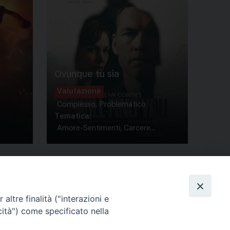
Ovunque tu sia
Valutazione
Complesso, Problematico
Tematica:
Amore-Sentimenti, Carcere...
altre finalità ("interazioni e
cità") come specificato nella
ione Film