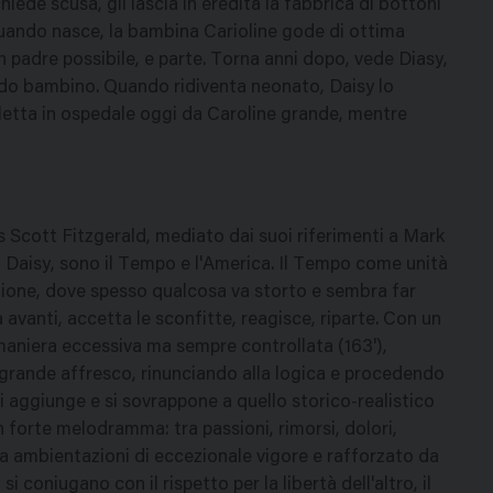
chiede scusa, gli lascia in eredità la fabbrica di bottoni
 Quando nasce, la bambina Carioline gode di ottima
 padre possibile, e parte. Torna anni dopo, vede Diasy,
nando bambino. Quando ridiventa neonato, Daisy lo
 letta in ospedale oggi da Caroline grande, mentre
cis Scott Fitzgerald, mediato dai suoi riferimenti a Mark
a Daisy, sono il Tempo e l'America. Il Tempo come unità
azione, dove spesso qualcosa va storto e sembra far
avanti, accetta le sconfitte, reagisce, riparte. Con un
 maniera eccessiva ma sempre controllata (163'),
 grande affresco, rinunciando alla logica e procedendo
i aggiunge e si sovrappone a quello storico-realistico
un forte melodramma: tra passioni, rimorsi, dolori,
 da ambientazioni di eccezionale vigore e rafforzato da
i coniugano con il rispetto per la libertà dell'altro, il