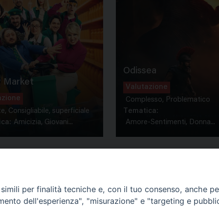
Odissea
 Market
Valutazione
azione
Complesso, Problematico
te, Consigliabile, superficiale
Tematica:
ca:
Amicizia, Giovani...
Amore-Sentimenti, Donna...
imili per finalità tecniche e, con il tuo consenso, anche per 
amento dell'esperienza", "misurazione" e "targeting e pubbli
Contatti & Info
mmissione Nazionale Valutaz