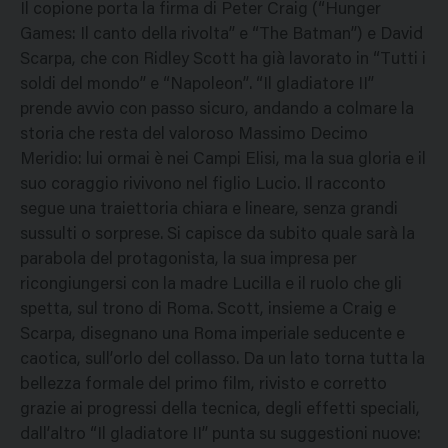
Il copione porta la firma di Peter Craig (“Hunger
Games: Il canto della rivolta” e “The Batman”) e David
Scarpa, che con Ridley Scott ha già lavorato in “Tutti i
soldi del mondo” e “Napoleon”. “Il gladiatore II”
prende avvio con passo sicuro, andando a colmare la
storia che resta del valoroso Massimo Decimo
Meridio: lui ormai è nei Campi Elisi, ma la sua gloria e il
suo coraggio rivivono nel figlio Lucio. Il racconto
segue una traiettoria chiara e lineare, senza grandi
sussulti o sorprese. Si capisce da subito quale sarà la
parabola del protagonista, la sua impresa per
ricongiungersi con la madre Lucilla e il ruolo che gli
spetta, sul trono di Roma. Scott, insieme a Craig e
Scarpa, disegnano una Roma imperiale seducente e
caotica, sull’orlo del collasso. Da un lato torna tutta la
bellezza formale del primo film, rivisto e corretto
grazie ai progressi della tecnica, degli effetti speciali,
dall’altro “Il gladiatore II” punta su suggestioni nuove: