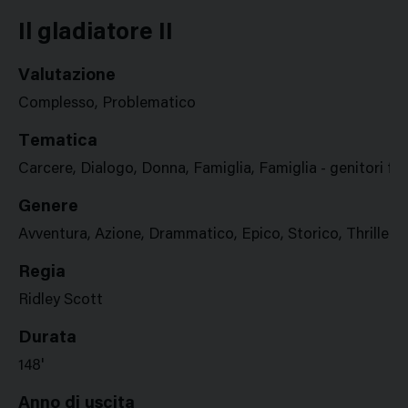
Google
Twitter
Facebook
Stampa
Plus
Il gladiatore II
Valutazione
Complesso, Problematico
Tematica
Carcere, Dialogo, Donna, Famiglia, Famiglia - genitori figl
Genere
Avventura, Azione, Drammatico, Epico, Storico, Thriller
Regia
Ridley Scott
Durata
148'
Anno di uscita