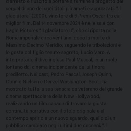
d’arresto è riuscito a portare a termine il progetto del
sequel di uno dei suoi titoli più amati e apprezzati, “Il
gladiatore” (2000), vincitore di 5 Premi Oscar tra cui
miglior film. Dal 14 novembre 2024 è nelle sale con
Eagle Pictures “Il gladiatore II”, che ci riporta nella
Roma imperiale circa vent’anni dopo la morte di
Massimo Decimo Meridio, seguendo le tribolazioni e
le gesta del figlio tenuto segreto, Lucio Vero. A
interpretarlo il divo inglese Paul Mescal, in un ruolo
lontano dal cinema indipendente da lui finora
prediletto. Nel cast, Pedro Pascal, Joseph Quinn,
Connie Nielsen e Denzel Washington. Scott ha
mostrato tutta la sua tenacia da veterano del grande
cinema spettacolare della New Hollywood,
realizzando un film capace di trovare la giusta
continuità narrativa con il titolo originale e al
contempo aprirlo a un nuovo sguardo, quello di un
pubblico cambiato negli ultimi due decenni. “Il