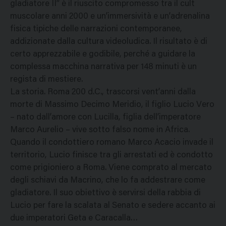
gladiatore II” è il riuscito compromesso tra il cult
muscolare anni 2000 e un’immersività e un’adrenalina
fisica tipiche delle narrazioni contemporanee,
addizionate dalla cultura videoludica. Il risultato è di
certo apprezzabile e godibile, perché a guidare la
complessa macchina narrativa per 148 minuti è un
regista di mestiere.
La storia. Roma 200 d.C., trascorsi vent’anni dalla
morte di Massimo Decimo Meridio, il figlio Lucio Vero
– nato dall’amore con Lucilla, figlia dell’imperatore
Marco Aurelio – vive sotto falso nome in Africa.
Quando il condottiero romano Marco Acacio invade il
territorio, Lucio finisce tra gli arrestati ed è condotto
come prigioniero a Roma. Viene comprato al mercato
degli schiavi da Macrino, che lo fa addestrare come
gladiatore. Il suo obiettivo è servirsi della rabbia di
Lucio per fare la scalata al Senato e sedere accanto ai
due imperatori Geta e Caracalla…