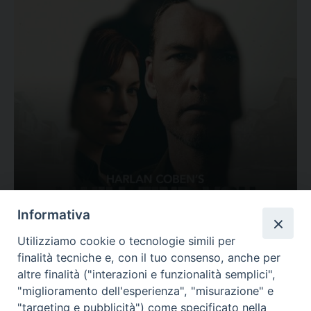
Ovunque tu sia
Informativa
Valutazione
Utilizziamo cookie o tecnologie simili per
Complesso, Problematico
finalità tecniche e, con il tuo consenso, anche per
Tematica:
Amore-Sentimenti, Carcere...
altre finalità ("interazioni e funzionalità semplici",
"miglioramento dell'esperienza", "misurazione" e
"targeting e pubblicità") come specificato nella