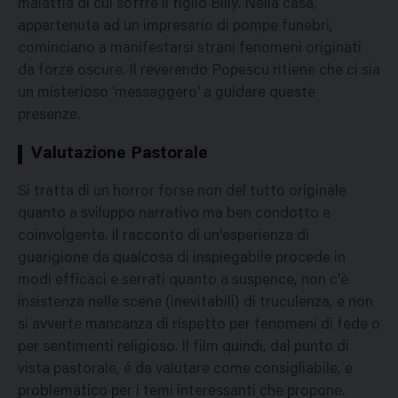
malattia di cui soffre il figlio Billy. Nella casa,
appartenuta ad un impresario di pompe funebri,
cominciano a manifestarsi strani fenomeni originati
da forze oscure. Il reverendo Popescu ritiene che ci sia
un misterioso 'messaggero' a guidare queste
presenze.
Valutazione Pastorale
Si tratta di un horror forse non del tutto originale
quanto a sviluppo narrativo ma ben condotto e
coinvolgente. Il racconto di un'esperienza di
guarigione da qualcosa di inspiegabile procede in
modi efficaci e serrati quanto a suspence, non c'è
insistenza nelle scene (inevitabili) di truculenza, e non
si avverte mancanza di rispetto per fenomeni di fede o
per sentimenti religioso. Il film quindi, dal punto di
vista pastorale, é da valutare come consigliabile, e
problematico per i temi interessanti che propone.