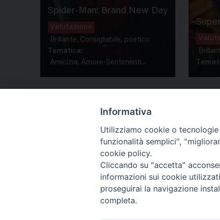
Spider-Man: Brand New Day
Super
Valutazione
Valut
Brillante, Consigliabile, poetico
Tematica:
Brillan
Amicizia, Amore-Sentimenti...
Temati
Informativa
Utilizziamo cookie o tecnologie s
funzionalità semplici", "miglior
Co
cookie policy.
Cliccando su "accetta" acconsent
informazioni sui cookie utilizza
proseguirai la navigazione instal
completa.