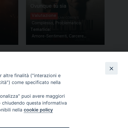
Ovunque tu sia
Valutazione
Complesso, Problematico
Tematica:
Amore-Sentimenti, Carcere...
altre finalità ("interazioni e
cità") come specificato nella
ione Film
rsonalizza" puoi avere maggiori
atti
Credits
" o chiudendo questa informativa
acy Policy
nibili nella
cookie policy