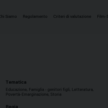
issione Nazionale Valutazione Film
Menu
Chi Siamo
Regolamento
Criteri di valutazione
Film-
di
navigazione
Tematica
Educazione, Famiglia - genitori figli, Letteratura,
Povertà-Emarginazione, Storia
Regia