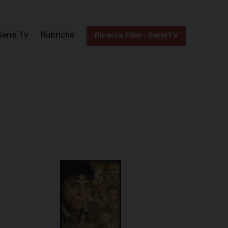
Serie Tv
Rubriche
Ricerca Film - SerieTV