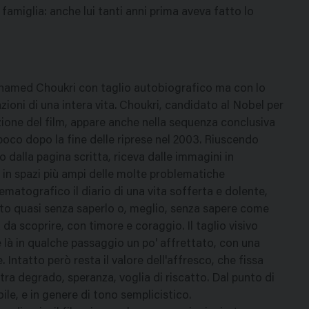
a famiglia: anche lui tanti anni prima aveva fatto lo
ohamed Choukri con taglio autobiografico ma con lo
azioni di una intera vita. Choukri, candidato al Nobel per
azione del film, appare anche nella sequenza conclusiva
 poco dopo la fine delle riprese nel 2003. Riuscendo
to dalla pagina scritta, riceva dalle immagini in
 in spazi più ampi delle molte problematiche
nematografico il diario di una vita sofferta e dolente,
ulto quasi senza saperlo o, meglio, senza sapere come
a da scoprire, con timore e coraggio. Il taglio visivo
 là in qualche passaggio un po' affrettato, con una
ntatto però resta il valore dell'affresco, che fissa
 tra degrado, speranza, voglia di riscatto. Dal punto di
bile, e in genere di tono semplicistico.