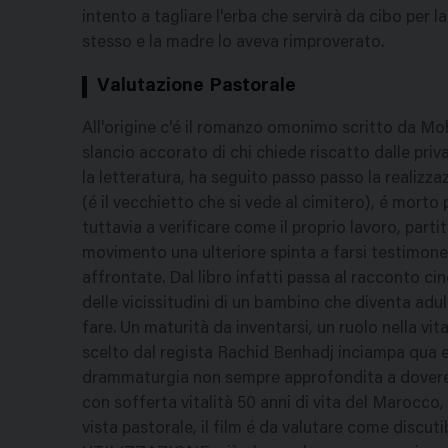
intento a tagliare l'erba che servirà da cibo per l
stesso e la madre lo aveva rimproverato.
Valutazione Pastorale
All'origine c'é il romanzo omonimo scritto da M
slancio accorato di chi chiede riscatto dalle priv
la letteratura, ha seguito passo passo la realizz
(é il vecchietto che si vede al cimitero), é morto
tuttavia a verificare come il proprio lavoro, parti
movimento una ulteriore spinta a farsi testimone
affrontate. Dal libro infatti passa al racconto ci
delle vicissitudini di un bambino che diventa ad
fare. Un maturità da inventarsi, un ruolo nella vit
scelto dal regista Rachid Benhadj inciampa qua e
drammaturgia non sempre approfondita a dovere. I
con sofferta vitalità 50 anni di vita del Marocco,
vista pastorale, il film é da valutare come discuti