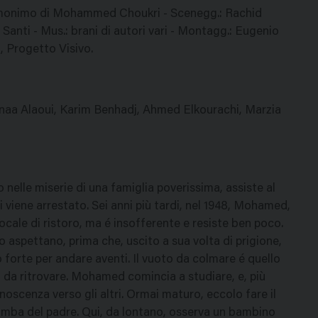
o omonimo di Mohammed Choukri - Scenegg.: Rachid
Santi - Mus.: brani di autori vari - Montagg.: Eugenio
i, Progetto Visivo.
aa Alaoui, Karim Benhadj, Ahmed Elkourachi, Marzia
 nelle miserie di una famiglia poverissima, assiste al
oi viene arrestato. Sei anni più tardi, nel 1948, Mohamed,
cale di ristoro, ma é insofferente e resiste ben poco.
o aspettano, prima che, uscito a sua volta di prigione,
 forte per andare aventi. Il vuoto da colmare é quello
ia da ritrovare. Mohamed comincia a studiare, e, più
conoscenza verso gli altri. Ormai maturo, eccolo fare il
omba del padre. Qui, da lontano, osserva un bambino