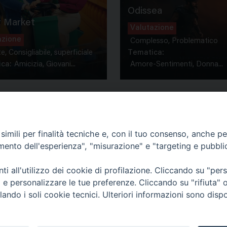
Odissea
 Market
Valutazione
azione
Complesso, Problematico
te, Consigliabile, superficiale
Tematica:
ca:
Amicizia, Giovani...
Amore-Sentimenti, Donna...
imili per finalità tecniche e, con il tuo consenso, anche per 
amento dell'esperienza", "misurazione" e "targeting e pubbli
Contatti & Info
mmissione Nazionale Valutaz
i all'utilizzo dei cookie di profilazione. Cliccando su "pe
C.ne Aurelia, 50 – 00165 Roma
Cont
ti e personalizzare le tue preferenze. Cliccando su "rifiuta
Scrivi a: cnvf@chiesacattolica.it
Priv
lando i soli cookie tecnici. Ulteriori informazioni sono dispo