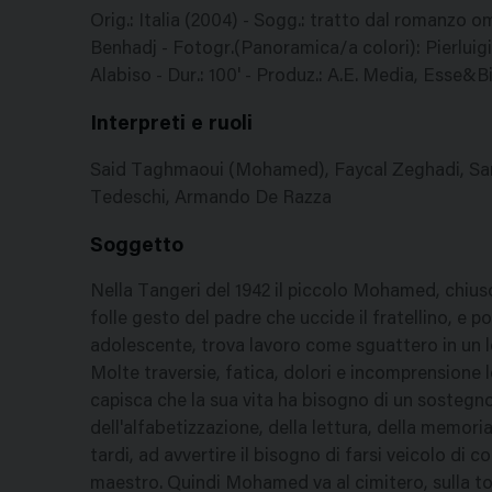
Orig.: Italia (2004) - Sogg.: tratto dal romanz
Benhadj - Fotogr.(Panoramica/a colori): Pierluigi 
Alabiso - Dur.: 100' - Produz.: A.E. Media, Esse&B
Interpreti e ruoli
Said Taghmaoui (Mohamed), Faycal Zeghadi, San
Tedeschi, Armando De Razza
Soggetto
Nella Tangeri del 1942 il piccolo Mohamed, chiuso
folle gesto del padre che uccide il fratellino, e p
adolescente, trova lavoro come sguattero in un lo
Molte traversie, fatica, dolori e incomprensione l
capisca che la sua vita ha bisogno di un sostegno
dell'alfabetizzazione, della lettura, della memor
tardi, ad avvertire il bisogno di farsi veicolo di 
maestro. Quindi Mohamed va al cimitero, sulla t