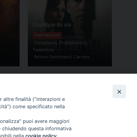
Ovunque tu sia
Valutazione
Complesso, Problematico
Tematica:
Amore-Sentimenti, Carcere...
altre finalità ("interazioni e
cità") come specificato nella
ione Film
rsonalizza" puoi avere maggiori
atti
Credits
" o chiudendo questa informativa
acy Policy
nibili nella
cookie policy