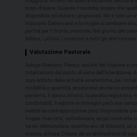
maggiore, irritato da questa iniziativa, decide a 
brani d'opera. Quando Franziska scopre che quella
disponibile ad aiutare i prigionieri. Ma è solo un
inducono Dailermann e la moglie a cambiare situa
partirà per il fronte orientale. Nel giorno del co
Miklos, i pittori, i musicisti e tutti gli altri restano
Valutazione Pastorale
Spiega Massimo Piesco, autore del copione e core
totalitarismi dal punto di vista dell'interdizione da
ogni ambito delle attività umanistiche...se i tot
modalità e quantità, producono anche un annient
pertanto, il danno inferto, la perdita registrata, 
condivisibili, tradotte in immagini però non sempr
visibile la contrapposizione (anzi l'impossibile un
troppo 'marcata', sottolineata, un po' costruita
tardo-dannunziane, qualche eco di Visconti, un c
musica, pittura. Chiuso da un antirealismo di sap