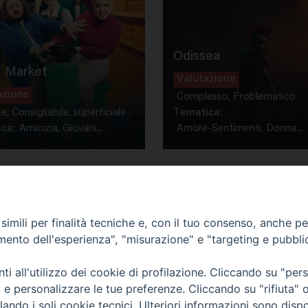
Odissea
 Market
Valutazione
azione
Complesso, Problematico
te, Consigliabile, superficiale
Tematica:
ca:
Amicizia, Giovani...
Amore-Sentimenti, Donna...
imili per finalità tecniche e, con il tuo consenso, anche per 
amento dell'esperienza", "misurazione" e "targeting e pubbli
Contatti & Info
mmissione Nazionale Valutaz
i all'utilizzo dei cookie di profilazione. Cliccando su "pe
C.ne Aurelia, 50 – 00165 Roma
Cont
ti e personalizzare le tue preferenze. Cliccando su "rifiuta
Scrivi a: cnvf@chiesacattolica.it
Priv
lando i soli cookie tecnici. Ulteriori informazioni sono dispo