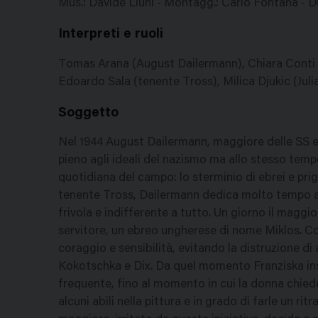
Mus.: Davide Liuni - Montagg.: Carlo Fontana - Dur
Interpreti e ruoli
Tomas Arana (August Dailermann), Chiara Conti (
Edoardo Sala (tenente Tross), Milica Djukic (Juli
Soggetto
Nel 1944 August Dailermann, maggiore delle SS e 
pieno agli ideali del nazismo ma allo stesso tempo 
quotidiana del campo: lo sterminio di ebrei e prig
tenente Tross, Dailermann dedica molto tempo all
frivola e indifferente a tutto. Un giorno il magg
servitore, un ebreo ungherese di nome Miklos. Cos
coraggio e sensibilità, evitando la distruzione d
Kokotschka e Dix. Da quel momento Franziska ins
frequente, fino al momento in cui la donna chiede
alcuni abili nella pittura e in grado di farle un rit