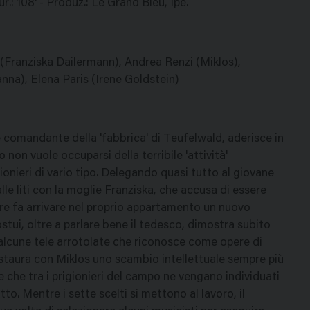
.: 108' - Produz.: Le Grand Bleu, Ipe.
Franziska Dailermann), Andrea Renzi (Miklos),
anna), Elena Paris (Irene Goldstein)
comandante della 'fabbrica' di Teufelwald, aderisce in
non vuole occuparsi della terribile 'attività'
ionieri di vario tipo. Delegando quasi tutto al giovane
e liti con la moglie Franziska, che accusa di essere
iore fa arrivare nel proprio appartamento un nuovo
tui, oltre a parlare bene il tedesco, dimostra subito
i alcune tele arrotolate che riconosce come opere di
taura con Miklos uno scambio intellettuale sempre più
 che tra i prigionieri del campo ne vengano individuati
ratto. Mentre i sette scelti si mettono al lavoro, il