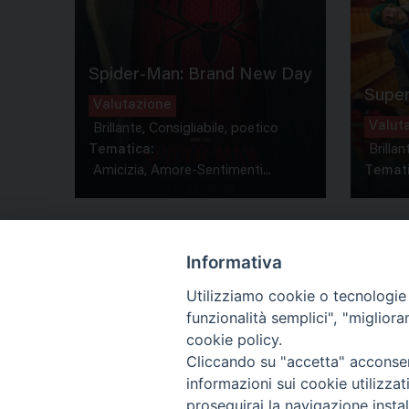
Spider-Man: Brand New Day
Super
Valutazione
Valut
Brillante, Consigliabile, poetico
Tematica:
Brillan
Amicizia, Amore-Sentimenti...
Temati
Informativa
Utilizziamo cookie o tecnologie s
funzionalità semplici", "miglior
Co
cookie policy.
Cliccando su "accetta" acconsent
informazioni sui cookie utilizza
proseguirai la navigazione instal