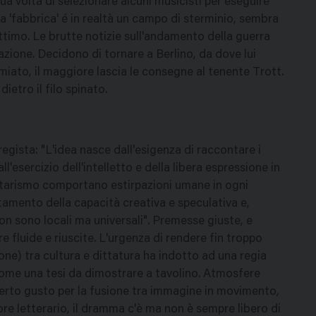
sua volta di selezionare alcuni musicisti per eseguire
 'fabbrica' é in realtà un campo di sterminio, sembra
 attimo. Le brutte notizie sull'andamento della guerra
zione. Decidono di tornare a Berlino, da dove lui
mmiato, il maggiore lascia le consegne al tenente Trott.
 dietro il filo spinato.
gista: "L'idea nasce dall'esigenza di raccontare i
ll'esercizio dell'intelletto e della libera espressione in
alitarismo comportano estirpazioni umane in ogni
amento della capacità creativa e speculativa e,
non sono locali ma universali". Premesse giuste, e
e fluide e riuscite. L'urgenza di rendere fin troppo
ione) tra cultura e dittatura ha indotto ad una regia
 come una tesi da dimostrare a tavolino. Atmosfere
erto gusto per la fusione tra immagine in movimento,
ore letterario, il dramma c'è ma non è sempre libero di