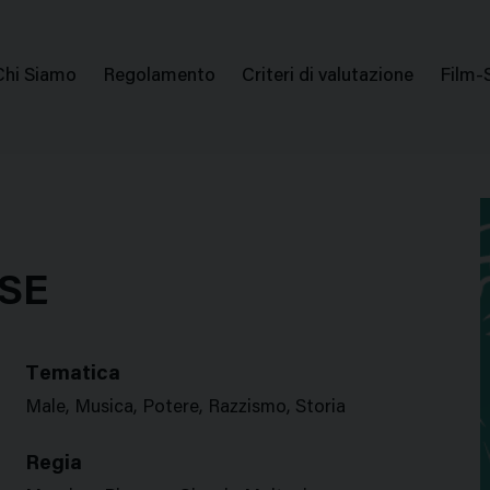
issione Nazionale Valutazione Film
Menu
Chi Siamo
Regolamento
Criteri di valutazione
Film-
di
navigazione
SE
Tematica
Male, Musica, Potere, Razzismo, Storia
Regia