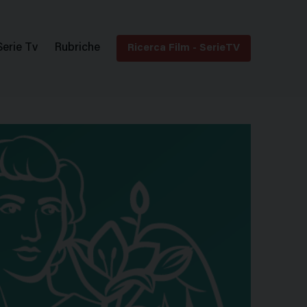
Serie Tv
Rubriche
Ricerca Film - SerieTV