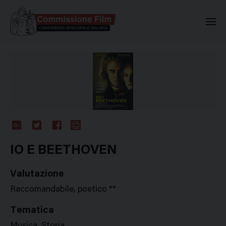
Commissione Nazionale Valuta
Google
Twitter
Facebook
Stampa
Plus
IO E BEETHOVEN
Valutazione
Raccomandabile, poetico **
Tematica