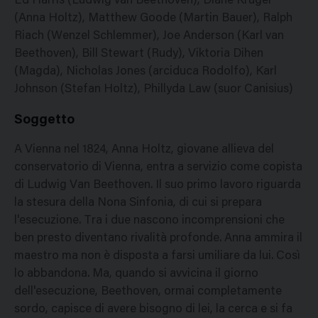
Ed Harris (Ludwig van Beethoven), Diane Kruger
(Anna Holtz), Matthew Goode (Martin Bauer), Ralph
Riach (Wenzel Schlemmer), Joe Anderson (Karl van
Beethoven), Bill Stewart (Rudy), Viktoria Dihen
(Magda), Nicholas Jones (arciduca Rodolfo), Karl
Johnson (Stefan Holtz), Phillyda Law (suor Canisius)
Soggetto
A Vienna nel 1824, Anna Holtz, giovane allieva del
conservatorio di Vienna, entra a servizio come copista
di Ludwig Van Beethoven. Il suo primo lavoro riguarda
la stesura della Nona Sinfonia, di cui si prepara
l'esecuzione. Tra i due nascono incomprensioni che
ben presto diventano rivalità profonde. Anna ammira il
maestro ma non è disposta a farsi umiliare da lui. Così
lo abbandona. Ma, quando si avvicina il giorno
dell'esecuzione, Beethoven, ormai completamente
sordo, capisce di avere bisogno di lei, la cerca e si fa