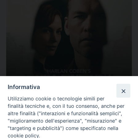
Ovunque tu sia
Informativa
Valutazione
Utilizziamo cookie o tecnologie simili per
Complesso, Problematico
finalità tecniche e, con il tuo consenso, anche per
Tematica:
Amore-Sentimenti, Carcere...
altre finalità ("interazioni e funzionalità semplici",
"miglioramento dell'esperienza", "misurazione" e
"targeting e pubblicità") come specificato nella
cookie policy.