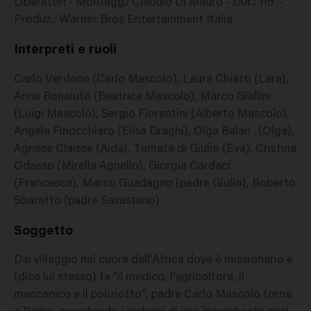
Liberatori - Montagg.: Claudio Di Mauro - Dur.: 116' -
Produz.: Warner Bros Entertainment Italia.
Interpreti e ruoli
Carlo Verdone (Carlo Mascolo), Laura Chiatti (Lara),
Anna Bonaiuto (Beatrice Mascolo), Marco Giallini
(Luigi Mascolo), Sergio Fiorentini (Alberto Mascolo),
Angela Finocchiaro (Elisa Draghi), Olga Balan . (Olga),
Agnese Claisse (Aida), Tamata di Giulio (Eva), Cristina
Odasso (Mirella Agnello), Giorgia Cardaci
(Francesca), Marco Guadagno (padre Giulio), Roberto
Sbaratto (padre Savastano)
Soggetto
Dal villaggio nel cuore dell'Africa dove è missionario e
(dice lui stesso) fa "il medico, l'agricoltore, il
meccanico e il poliziotto", padre Carlo Mascolo torna