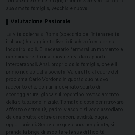
tornare in Africa e da qui, tramite webcam, saluta la
sua amata famiglia, vecchia e nuova.
Valutazione Pastorale
La vita odierna a Roma (specchio dell'intera realtà
italiana) ha raggiunto livelli di schizofrenia ormai
incontrollabili. E' necessario fermarsi un momento e
ricominciare da una nuova etica dei rapporti
interpersonali. Anzi, proprio dalla famiglia, che è il
primo nucleo della società. Va diretto al cuore del
problema Carlo Verdone in questo suo nuovo
racconto che, con un indovinato scarto di
sceneggiatura, gioca sul repentino rovesciamento
della situazione iniziale. Tornato a casa per ritrovare
affetto e serenità, padre Mascolo si vede assediato
da una brutta coltre di rancori, avidità, bugie,
opportunismi. Senza che qualcuno, per giunta, si
prenda la briga di ascoltare le sue difficoltà.