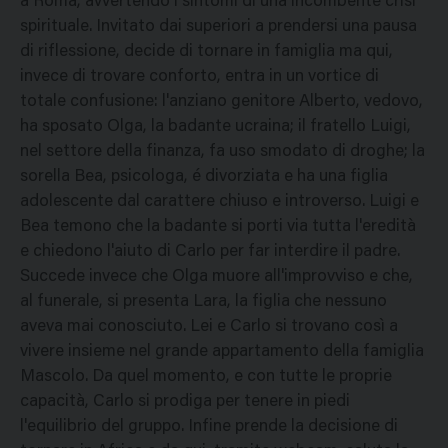
a Roma, avvertendo i sintomi di una incombente crisi
spirituale. Invitato dai superiori a prendersi una pausa
di riflessione, decide di tornare in famiglia ma qui,
invece di trovare conforto, entra in un vortice di
totale confusione: l'anziano genitore Alberto, vedovo,
ha sposato Olga, la badante ucraina; il fratello Luigi,
nel settore della finanza, fa uso smodato di droghe; la
sorella Bea, psicologa, é divorziata e ha una figlia
adolescente dal carattere chiuso e introverso. Luigi e
Bea temono che la badante si porti via tutta l'eredità
e chiedono l'aiuto di Carlo per far interdire il padre.
Succede invece che Olga muore all'improvviso e che,
al funerale, si presenta Lara, la figlia che nessuno
aveva mai conosciuto. Lei e Carlo si trovano così a
vivere insieme nel grande appartamento della famiglia
Mascolo. Da quel momento, e con tutte le proprie
capacità, Carlo si prodiga per tenere in piedi
l'equilibrio del gruppo. Infine prende la decisione di