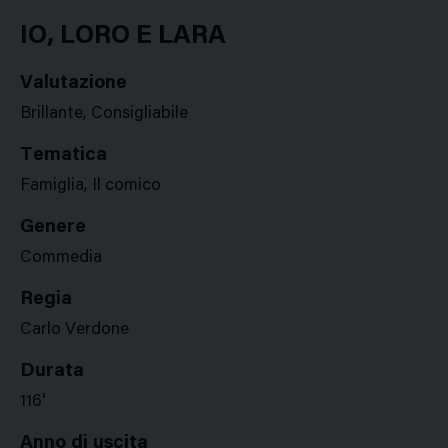
Google
Twitter
Facebook
Stampa
Plus
IO, LORO E LARA
Valutazione
Brillante, Consigliabile
Tematica
Famiglia, Il comico
Genere
Commedia
Regia
Carlo Verdone
Durata
116'
Anno di uscita