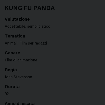
Google
Twitter
Facebook
Stampa
Plus
KUNG FU PANDA
Valutazione
Accettabile, semplicistico
Tematica
Animali, Film per ragazzi
Genere
Film di animazione
Regia
John Stevenson
Durata
92'
Anno di uscita