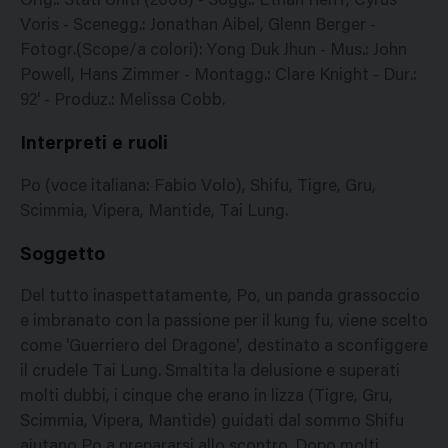
Orig.: Stati Uniti (2008) - Sogg.: Ethan Reiff, Cyrus
Voris - Scenegg.: Jonathan Aibel, Glenn Berger -
Fotogr.(Scope/a colori): Yong Duk Jhun - Mus.: John
Powell, Hans Zimmer - Montagg.: Clare Knight - Dur.:
92' - Produz.: Melissa Cobb.
Interpreti e ruoli
Po (voce italiana: Fabio Volo), Shifu, Tigre, Gru,
Scimmia, Vipera, Mantide, Tai Lung.
Soggetto
Del tutto inaspettatamente, Po, un panda grassoccio
e imbranato con la passione per il kung fu, viene scelto
come 'Guerriero del Dragone', destinato a sconfiggere
il crudele Tai Lung. Smaltita la delusione e superati
molti dubbi, i cinque che erano in lizza (Tigre, Gru,
Scimmia, Vipera, Mantide) guidati dal sommo Shifu
aiutano Po a prepararsi allo scontro. Dopo molti