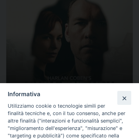
Ovunque tu sia
Informativa
Valutazione
Utilizziamo cookie o tecnologie simili per
Complesso, Problematico
finalità tecniche e, con il tuo consenso, anche per
Tematica:
Amore-Sentimenti, Carcere...
altre finalità ("interazioni e funzionalità semplici",
"miglioramento dell'esperienza", "misurazione" e
"targeting e pubblicità") come specificato nella