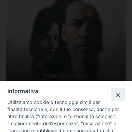
Ovunque tu sia
Informativa
Valutazione
Utilizziamo cookie o tecnologie simili per
Complesso, Problematico
finalità tecniche e, con il tuo consenso, anche per
Tematica:
Amore-Sentimenti, Carcere...
altre finalità ("interazioni e funzionalità semplici",
"miglioramento dell'esperienza", "misurazione" e
"targeting e pubblicità") come specificato nella