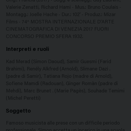
Orig.: Francia (2017) - Sogg. e scenegg.: Guy Laurent,
Valerie Zenatti, Richard Hami - Mus.: Bruno Coulais -
Montagg.: Joelle Hache - Dur.: 102' - Produz.: Mizar
Films - 74^ MOSTRA INTERNAZIONALE D'ARTE
CINEMATOGRAFICA DI VENEZIA 2017 FUORI
CONCORSO PREMIO SFERA 1932.
Interpreti e ruoli
Kad Merad (Simon Daoud), Samir Guesmi (Farid
Brahimi), Renély Alkfred (Arnold), Slimane Dazi .
(padre di Samir), Tatiana Rojo (madre di Arnold),
Sofiene Mamdi (Radouan), Ginger Romàn (padre di
Mehdi), Marc Brunet . (Marie Pagès), Souhade Temimi
(Michel Peretti)
Soggetto
Famoso musicista alle prese con un difficile periodo
professionale, Simon accetta un incarico in una scuola