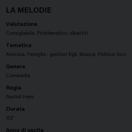
Google
Twitter
Facebook
Stampa
Plus
LA MELODIE
Valutazione
Consigliabile, Problematico, dibattiti
Tematica
Amicizia, Famiglia - genitori figli, Musica, Politica-Socie
Genere
Commedia
Regia
Rachid Hami
Durata
102'
Anno di uscita