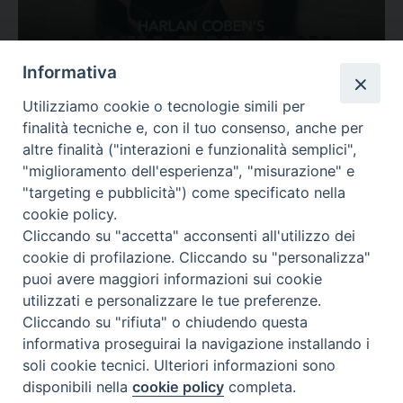
Ovunque tu sia
Informativa
Valutazione
Utilizziamo cookie o tecnologie simili per
Complesso, Problematico
finalità tecniche e, con il tuo consenso, anche per
Tematica:
Amore-Sentimenti, Carcere...
altre finalità ("interazioni e funzionalità semplici",
"miglioramento dell'esperienza", "misurazione" e
"targeting e pubblicità") come specificato nella
cookie policy.
Cliccando su "accetta" acconsenti all'utilizzo dei
cookie di profilazione. Cliccando su "personalizza"
puoi avere maggiori informazioni sui cookie
utilizzati e personalizzare le tue preferenze.
Cliccando su "rifiuta" o chiudendo questa
Contatti & Info
informativa proseguirai la navigazione installando i
C.ne Aurelia, 50 – 00165 Roma
soli cookie tecnici. Ulteriori informazioni sono
disponibili nella
cookie policy
completa.
Contatti