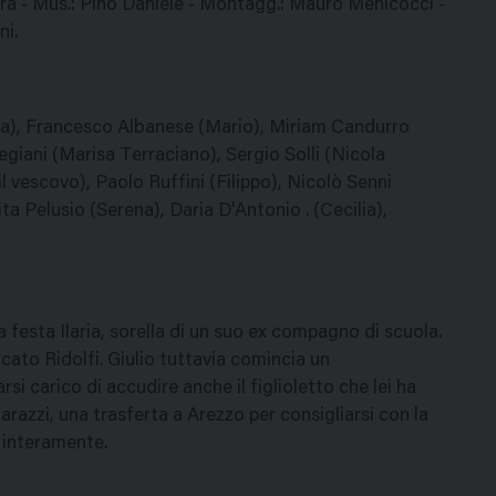
ra - Mus.: Pino Daniele - Montagg.: Mauro Menicocci -
ni.
aria), Francesco Albanese (Mario), Miriam Candurro
giani (Marisa Terraciano), Sergio Solli (Nicola
l vescovo), Paolo Ruffini (Filippo), Nicolò Senni
 Pelusio (Serena), Daria D'Antonio . (Cecilia),
 festa Ilaria, sorella di un suo ex compagno di scuola.
cato Ridolfi. Giulio tuttavia comincia un
si carico di accudire anche il figlioletto che lei ha
razzi, una trasferta a Arezzo per consigliarsi con la
i interamente.