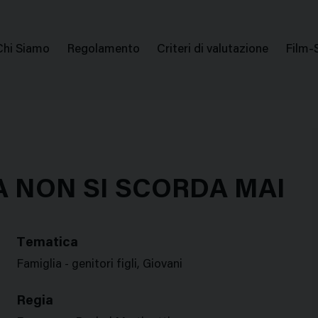
issione Nazionale Valutazione Film
Menu
Chi Siamo
Regolamento
Criteri di valutazione
Film-
di
navigazione
 NON SI SCORDA MAI
Tematica
Famiglia - genitori figli, Giovani
Regia