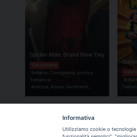
Spider-Man: Brand New Day
Super
Valutazione
Valut
Brillante, Consigliabile, poetico
Tematica:
Brillan
Amicizia, Amore-Sentimenti...
Temati
Informativa
Utilizziamo cookie o tecnologie s
funzionalità semplici", "miglior