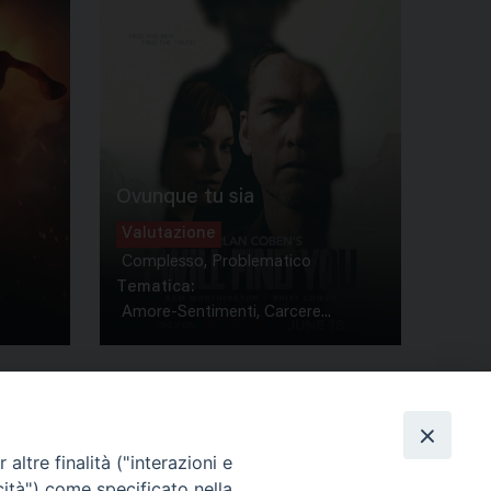
Ovunque tu sia
Valutazione
Complesso, Problematico
Tematica:
Amore-Sentimenti, Carcere...
altre finalità ("interazioni e
cità") come specificato nella