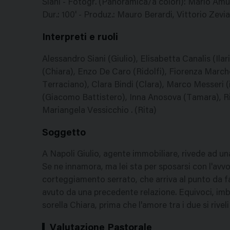
Siani - Fotogr. (Panoramica/a colori): Mario Amu
Dur.: 100' - Produz.: Mauro Berardi, Vittorio Zevia
Interpreti e ruoli
Alessandro Siani (Giulio), Elisabetta Canalis (Il
(Chiara), Enzo De Caro (Ridolfi), Fiorenza Marche
Terraciano), Clara Bindi (Clara), Marco Messeri (i
(Giacomo Battistero), Inna Anosova (Tamara), Rita
Mariangela Vessicchio . (Rita)
Soggetto
A Napoli Giulio, agente immobiliare, rivede ad una
Se ne innamora, ma lei sta per sposarsi con l'avvo
corteggiamento serrato, che arriva al punto da far
avuto da una precedente relazione. Equivoci, imba
sorella Chiara, prima che l'amore tra i due si rivel
Valutazione Pastorale