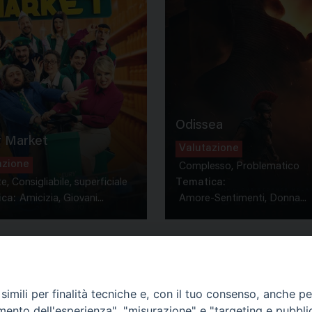
Odissea
 Market
Valutazione
azione
Complesso, Problematico
te, Consigliabile, superficiale
Tematica:
ca:
Amicizia, Giovani...
Amore-Sentimenti, Donna...
imili per finalità tecniche e, con il tuo consenso, anche per 
amento dell'esperienza", "misurazione" e "targeting e pubbli