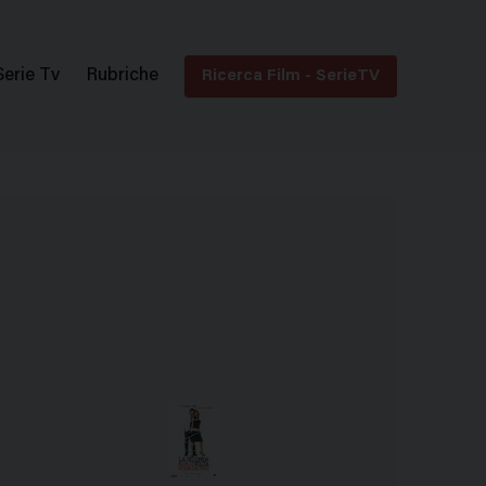
Serie Tv
Rubriche
Ricerca Film - SerieTV