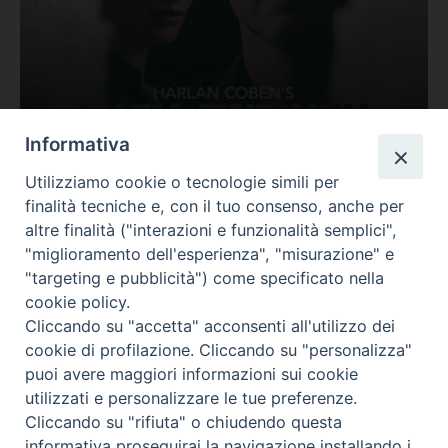
Ovunque tu sia
Informativa
Valutazione
Utilizziamo cookie o tecnologie simili per
Complesso, Problematico
finalità tecniche e, con il tuo consenso, anche per
Tematica:
Amore-Sentimenti, Carcere...
altre finalità ("interazioni e funzionalità semplici",
"miglioramento dell'esperienza", "misurazione" e
"targeting e pubblicità") come specificato nella
cookie policy.
Cliccando su "accetta" acconsenti all'utilizzo dei
cookie di profilazione. Cliccando su "personalizza"
puoi avere maggiori informazioni sui cookie
utilizzati e personalizzare le tue preferenze.
Cliccando su "rifiuta" o chiudendo questa
Contatti & Info
informativa proseguirai la navigazione installando i