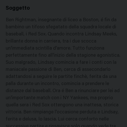
Soggetto
Ben Rightman, insegnante di liceo a Boston, é fin da
bambino un tifoso sfegatato della squadra locale di
baseball, i Red Sox. Quando incontra Lindsay Meeks,
brillante donna in carriera, tra i due scocca
un'immediata scintilla d'amore. Tutto funziona
perfettamente fino all'inizio della stagione agonistica.
Suo malgrado, Lindsay comincia a fare i conti con la
maniacale passione di Ben, cerca di assecondarlo
adattandosi a seguire le partite finchè, ferita da una
palla durante un incontro, comincia a prendere le
distanze dal baseball. Ora é Ben a rinunciare per lei ad
un'importante match con i NY Yankees, ma proprio
quella sera i Red Sox ottengono una inattesa, storica
vittoria. Ben rimpiange l'occasione perduta e Lindsay,
ferita e delusa, lo lascia. Lui cerca conforto nelle
successive partire e rinsavisce solo quando vede tre