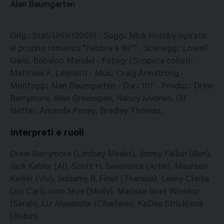
Alan Baumgarten
Orig.: Stati Uniti (2005) - Sogg.: Nick Hornby ispirato
al proprio romanzo "Febbre a 90°" - Scenegg.: Lowell
Ganz, Babaloo Mandel - Fotogr.(Scope/a colori):
Matthew F. Leonetti - Mus.: Craig Armstrong -
Montagg.: Alan Baumgarten - Dur.: 101' - Produz.: Drew
Barrymore, Alan Greenspan, Nancy Juvonen, Gil
Netter, Amanda Posey, Bradley Thomas.
Interpreti e ruoli
Drew Barrymore (Lindsey Meeks), Jimmy Fallon (Ben),
Jack Kehler (Al), Scott H. Severance (Artie), Maureen
Keiller (Viv), Jessamy R. Finet (Theresa), Lenny Clarke
(zio Carl), Ione Skye (Molly), Marissa Jaret Winokur
(Sarah), Liz Alexander (Charlene), KaDee Strickland
(Robin)