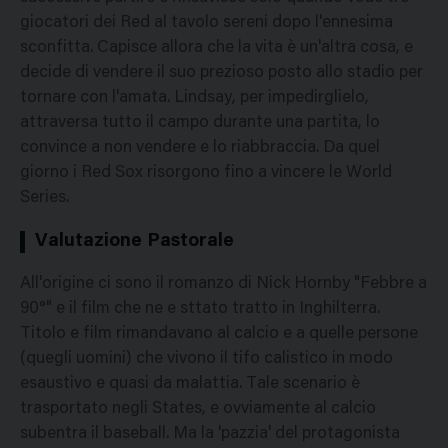
giocatori dei Red al tavolo sereni dopo l'ennesima
sconfitta. Capisce allora che la vita è un'altra cosa, e
decide di vendere il suo prezioso posto allo stadio per
tornare con l'amata. Lindsay, per impedirglielo,
attraversa tutto il campo durante una partita, lo
convince a non vendere e lo riabbraccia. Da quel
giorno i Red Sox risorgono fino a vincere le World
Series.
Valutazione Pastorale
All'origine ci sono il romanzo di Nick Hornby "Febbre a
90°" e il film che ne e sttato tratto in Inghilterra.
Titolo e film rimandavano al calcio e a quelle persone
(quegli uomini) che vivono il tifo calistico in modo
esaustivo e quasi da malattia. Tale scenario è
trasportato negli States, e ovviamente al calcio
subentra il baseball. Ma la 'pazzia' del protagonista