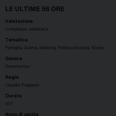
Google
Twitter
Facebook
Stampa
Plus
LE ULTIME 56 ORE
Valutazione
Complesso, velleitario
Tematica
Famiglia, Guerra, Malattia, Politica-Società, Storia
Genere
Drammatico
Regia
Claudio Fragasso
Durata
107'
Anno di uscita