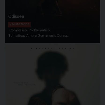
Odissea
Valutazione
Complesso, Problematico
Tematica:
Amore-Sentimenti, Donna...