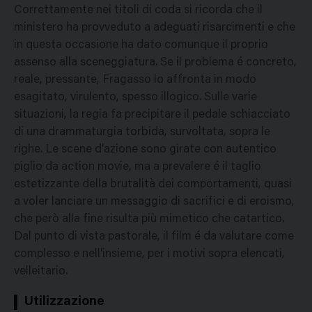
Correttamente nei titoli di coda si ricorda che il
ministero ha provveduto a adeguati risarcimenti e che
in questa occasione ha dato comunque il proprio
assenso alla sceneggiatura. Se il problema é concreto,
reale, pressante, Fragasso lo affronta in modo
esagitato, virulento, spesso illogico. Sulle varie
situazioni, la regia fa precipitare il pedale schiacciato
di una drammaturgia torbida, survoltata, sopra le
righe. Le scene d'azione sono girate con autentico
piglio da action movie, ma a prevalere é il taglio
estetizzante della brutalità dei comportamenti, quasi
a voler lanciare un messaggio di sacrifici e di eroismo,
che però alla fine risulta più mimetico che catartico.
Dal punto di vista pastorale, il film é da valutare come
complesso e nell'insieme, per i motivi sopra elencati,
velleitario.
Utilizzazione