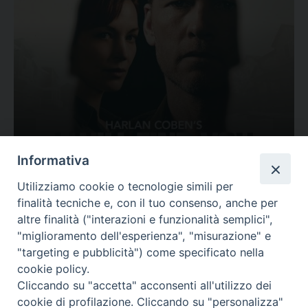
Ovunque tu sia
Informativa
Valutazione
Utilizziamo cookie o tecnologie simili per
Complesso, Problematico
finalità tecniche e, con il tuo consenso, anche per
Tematica:
Amore-Sentimenti, Carcere...
altre finalità ("interazioni e funzionalità semplici",
"miglioramento dell'esperienza", "misurazione" e
"targeting e pubblicità") come specificato nella
cookie policy.
Cliccando su "accetta" acconsenti all'utilizzo dei
cookie di profilazione. Cliccando su "personalizza"