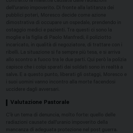
contratto la malattia causata dalle radiazioni
dell'uranio impoverito. Di fronte alla latitanza dei
pubblici poteri, Moresco decide come azione
dimostrativa di occupare un ospedale, prendendo in
ostaggio medici e pazienti. Tra questi ci sono la
moglie e la figlia di Paolo Manfredi, il poliziotto
incaricato, in qualità di negoziatore, di trattare con i
ribelli. La situazione si fa sempre più tesa, e si arriva
allo scontro a fuoco tra le due parti. Qui però la polizia
capisce che i colpi sparati dai soldati sono in realtà a
salve. E a questo punto, liberati gli ostaggi, Moresco e
i suoi uomini vanno incontro alla morte facendosi
uccidere dagli avversari.
Valutazione Pastorale
C'è un tema di denuncia, molto forte: quello delle
radiazioni causate dall'uranio impoverito della
mancanza di adeguata protezione nel post guerra.