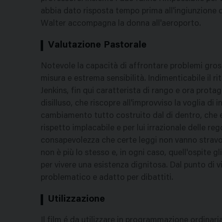
abbia dato risposta tempo prima all'ingiunzione di 
Walter accompagna la donna all'aeroporto.
Valutazione Pastorale
Notevole la capacità di affrontare problemi gross
misura e estrema sensibilità. Indimenticabile il r
Jenkins, fin qui caratterista di rango e ora protag
disilluso, che riscopre all'improvviso la voglia di 
cambiamento tutto costruito dal di dentro, che es
rispetto implacabile e per lui irrazionale delle re
consapevolezza che certe leggi non vanno stravolt
non è più lo stesso e, in ogni caso, quell'ospite gli
per vivere una esistenza dignitosa. Dal punto di v
problematico e adatto per dibattiti.
Utilizzazione
Il film é da utilizzare in programmazione ordinaria