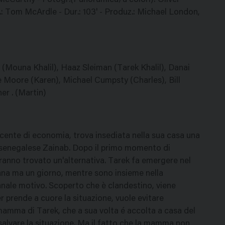
 McCarthy - Fotogr.(Panoramica/a colori): Oliver
: Tom McArdle - Dur.: 103' - Produz.: Michael London,
 (Mouna Khalil), Haaz Sleiman (Tarek Khalil), Danai
e Moore (Karen), Michael Cumpsty (Charles), Bill
er . (Martin)
cente di economia, trova insediata nella sua casa una
 la senegalese Zainab. Dopo il primo momento di
vranno trovato un'alternativa. Tarek fa emergere nel
cana ma un giorno, mentre sono insieme nella
anale motivo. Scoperto che è clandestino, viene
er prende a cuore la situazione, vuole evitare
mamma di Tarek, che a sua volta é accolta a casa del
 salvare la situazione. Ma il fatto che la mamma non