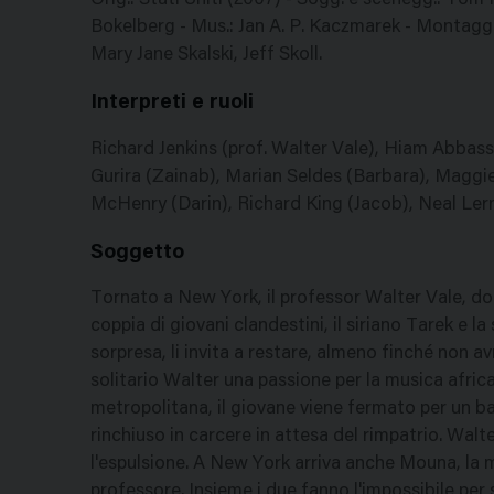
Orig.: Stati Uniti (2007) - Sogg. e scenegg.: Tom
Bokelberg - Mus.: Jan A. P. Kaczmarek - Montagg.
Mary Jane Skalski, Jeff Skoll.
Interpreti e ruoli
Richard Jenkins (prof. Walter Vale), Hiam Abbass
Gurira (Zainab), Marian Seldes (Barbara), Maggi
McHenry (Darin), Richard King (Jacob), Neal Lern
Soggetto
Tornato a New York, il professor Walter Vale, do
coppia di giovani clandestini, il siriano Tarek e
sorpresa, li invita a restare, almeno finché non a
solitario Walter una passione per la musica afri
metropolitana, il giovane viene fermato per un b
rinchiuso in carcere in attesa del rimpatrio. Walt
l'espulsione. A New York arriva anche Mouna, la 
professore. Insieme i due fanno l'impossibile per