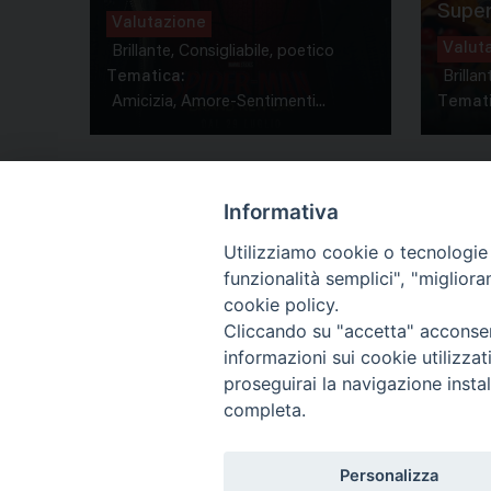
Super
Valutazione
Valut
Brillante, Consigliabile, poetico
Tematica:
Brillan
Amicizia, Amore-Sentimenti...
Temati
Informativa
Utilizziamo cookie o tecnologie s
funzionalità semplici", "miglior
Co
cookie policy.
Cliccando su "accetta" acconsent
informazioni sui cookie utilizza
proseguirai la navigazione instal
completa.
Personalizza
Titolo