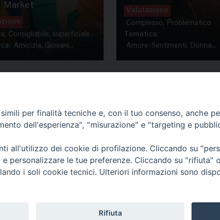
 Market
Valutazione
azione
Complesso, Problematico
te, Consigliabile, superficiale
Tematica:
ca:
Amicizia, Giovani...
Amore-Sentimenti, Donna...
imili per finalità tecniche e, con il tuo consenso, anche per 
amento dell'esperienza", "misurazione" e "targeting e pubbli
Contatti & Info
mmissione Nazionale Valutaz
i all'utilizzo dei cookie di profilazione. Cliccando su "pe
C.ne Aurelia, 50 – 00165 Roma
Cont
ti e personalizzare le tue preferenze. Cliccando su "rifiuta
Scrivi a: cnvf@chiesacattolica.it
Priv
lando i soli cookie tecnici. Ulteriori informazioni sono dispo
Rifiuta
Tematica