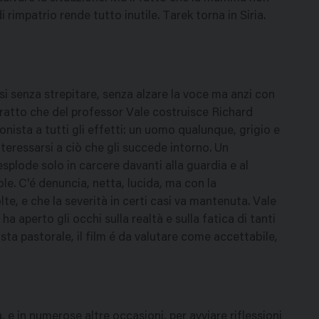
rimpatrio rende tutto inutile. Tarek torna in Siria.
i senza strepitare, senza alzare la voce ma anzi con
itratto che del professor Vale costruisce Richard
onista a tutti gli effetti: un uomo qualunque, grigio e
interessarsi a ciò che gli succede intorno. Un
plode solo in carcere davanti alla guardia e al
gole. C'é denuncia, netta, lucida, ma con la
e, e che la severità in certi casi va mantenuta. Vale
 ha aperto gli occhi sulla realtà e sulla fatica di tanti
ista pastorale, il film é da valutare come accettabile,
, e in numerose altre occasioni, per avviare riflessioni