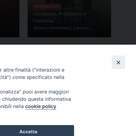
Valutazione
Complesso, Problematico
Tematica:
Amore-Sentimenti, Carcere...
altre finalità ("interazioni e
cità") come specificato nella
ione Film
rsonalizza" puoi avere maggiori
atti
Credits
" o chiudendo questa informativa
acy Policy
nibili nella
cookie policy
Accetta