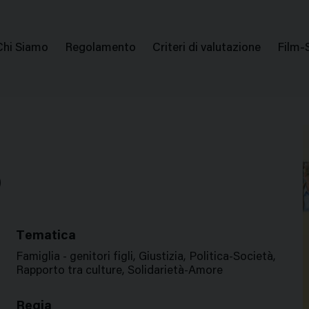
issione Nazionale Valutazione Film
Menu
Chi Siamo
Regolamento
Criteri di valutazione
Film-
di
navigazione
O
Tematica
Famiglia - genitori figli, Giustizia, Politica-Società,
Rapporto tra culture, Solidarietà-Amore
Regia