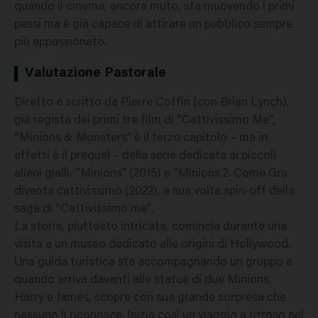
quando il cinema, ancora muto, sta muovendo i primi
passi ma è già capace di attirare un pubblico sempre
più appassionato.
Valutazione Pastorale
Diretto e scritto da Pierre Coffin (con Brian Lynch),
già regista dei primi tre film di “Cattivissimo Me”,
“Minions & Monsters” è il terzo capitolo – ma in
effetti è il prequel – della serie dedicata ai piccoli
alieni gialli, “Minions” (2015) e “Minions 2. Come Gru
diventa cattivissimo (2022), a sua volta spin-off della
saga di “Cattivissimo me”.
La storia, piuttosto intricata, comincia durante una
visita a un museo dedicato alle origini di Hollywood.
Una guida turistica sta accompagnando un gruppo e
quando arriva davanti alle statue di due Minions,
Harry e James, scopre con sua grande sorpresa che
nessuno li riconosce. Inizia così un viaggio a ritroso nel