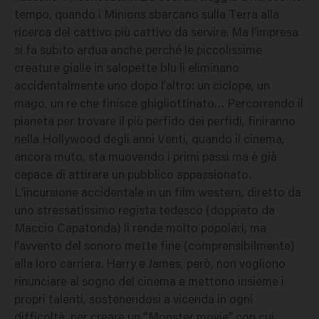
tempo, quando i Minions sbarcano sulla Terra alla
ricerca del cattivo più cattivo da servire. Ma l’impresa
si fa subito ardua anche perché le piccolissime
creature gialle in salopette blu li eliminano
accidentalmente uno dopo l’altro: un ciclope, un
mago, un re che finisce ghigliottinato… Percorrendo il
pianeta per trovare il più perfido dei perfidi, finiranno
nella Hollywood degli anni Venti, quando il cinema,
ancora muto, sta muovendo i primi passi ma è già
capace di attirare un pubblico appassionato.
L’incursione accidentale in un film western, diretto da
uno stressatissimo regista tedesco (doppiato da
Maccio Capatonda) li rende molto popolari, ma
l’avvento del sonoro mette fine (comprensibilmente)
alla loro carriera. Harry e James, però, non vogliono
rinunciare al sogno del cinema e mettono insieme i
propri talenti, sostenendosi a vicenda in ogni
difficoltà, per creare un “Monster movie” con cui