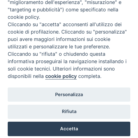
"miglioramento dell'esperienza", "misurazione" e
"targeting e pubblicità") come specificato nella
cookie policy.
Cliccando su "accetta" acconsenti all'utilizzo dei
cookie di profilazione. Cliccando su "personalizza"
puoi avere maggiori informazioni sui cookie
utilizzati e personalizzare le tue preferenze.
Cliccando su "rifiuta" o chiudendo questa
Contatti & Info
informativa proseguirai la navigazione installando i
C.ne Aurelia, 50 – 00165 Roma
soli cookie tecnici. Ulteriori informazioni sono
Contatti
disponibili nella
cookie policy
completa.
Credits
Scrivi a: cnvf@chiesacattolica.it
Personalizza
Privacy Policy
Rifiuta
Accetta
Ricerca Film - SerieTV