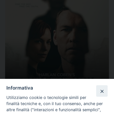
Ovunque tu sia
Informativa
Valutazione
Utilizziamo cookie o tecnologie simili per
Complesso, Problematico
finalità tecniche e, con il tuo consenso, anche per
Tematica:
Amore-Sentimenti, Carcere...
altre finalità ("interazioni e funzionalità semplici",