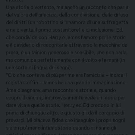
intatta.
Una storia divertente, ma anche un racconto che parla
del valore dell’amicizia, della condivisione, della difesa
dei diritti (un robottino si innamora di una suffragetta
e ne diventa il primo sostenitore) e di inclusione: Ed,
che condivide con Harry e James l’amore per le storie
e il desiderio di raccontarle attraverso la macchina da
presa, è un Minion generoso e sensibile, che non parla,
ma comunica perfettamente con il volto e le mani (in
una sorta di lingua dei segni).
"Ciò che contava di più per me era l’amicizia – indica il
regista Coffin – James ha una grande immaginazione.
Ama disegnare, ama raccontare storie e, quando
scopre il cinema, improvvisamente vede un modo per
dare vita a quelle storie. Henry ed Ed credono in lui
prima di chiunque altro, e questo gli dà il coraggio di
provarci. Mi piaceva l'idea che inseguire i propri sogni
sia un po' meno intimidatorio quando si hanno gli