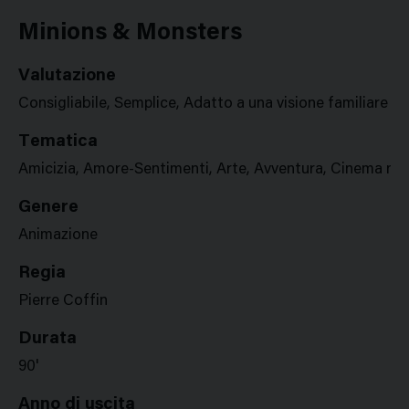
Google
Twitter
Facebook
Stampa
Plus
Minions & Monsters
Valutazione
Consigliabile, Semplice, Adatto a una visione familiare
Tematica
Amicizia, Amore-Sentimenti, Arte, Avventura, Cinema ne
Genere
Animazione
Regia
Pierre Coffin
Durata
90'
Anno di uscita