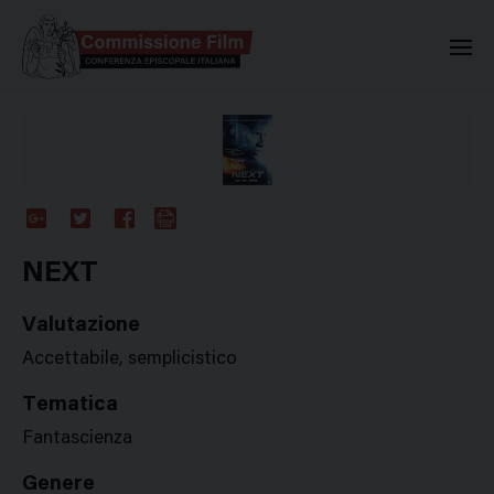
Commissione Nazionale Valuta
Google
Twitter
Facebook
Stampa
Plus
NEXT
Valutazione
Accettabile, semplicistico
Tematica
Fantascienza
Genere