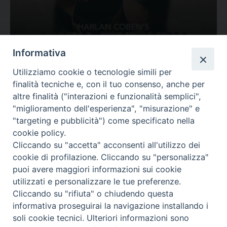
Ovunque tu sia
Informativa
Valutazione
Utilizziamo cookie o tecnologie simili per
Complesso, Problematico
finalità tecniche e, con il tuo consenso, anche per
Tematica:
Amore-Sentimenti, Carcere...
altre finalità ("interazioni e funzionalità semplici",
"miglioramento dell'esperienza", "misurazione" e
"targeting e pubblicità") come specificato nella
cookie policy.
Cliccando su "accetta" acconsenti all'utilizzo dei
cookie di profilazione. Cliccando su "personalizza"
puoi avere maggiori informazioni sui cookie
utilizzati e personalizzare le tue preferenze.
Cliccando su "rifiuta" o chiudendo questa
Contatti & Info
informativa proseguirai la navigazione installando i
C.ne Aurelia, 50 – 00165 Roma
soli cookie tecnici. Ulteriori informazioni sono