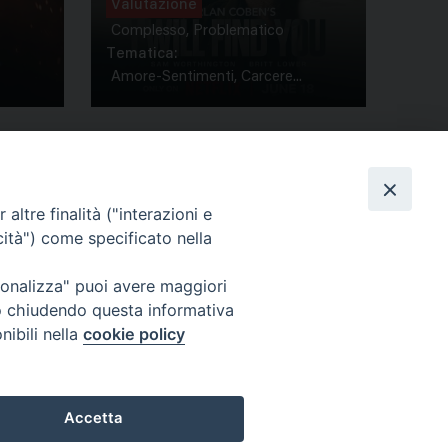
Valutazione
Complesso, Problematico
Tematica:
Amore-Sentimenti, Carcere...
altre finalità ("interazioni e
cità") come specificato nella
ione Film
rsonalizza" puoi avere maggiori
atti
Credits
" o chiudendo questa informativa
acy Policy
nibili nella
cookie policy
Accetta