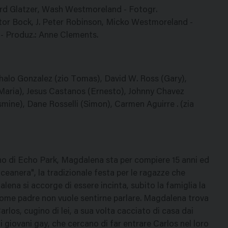
chard Glatzer, Wash Westmoreland - Fotogr.
ctor Bock, J. Peter Robinson, Micko Westmoreland -
 - Produz.: Anne Clements.
Chalo Gonzalez (zio Tomas), David W. Ross (Gary),
Maria), Jesus Castanos (Ernesto), Johnny Chavez
asmine), Dane Rosselli (Simon), Carmen Aguirre . (zia
o di Echo Park, Magdalena sta per compiere 15 anni ed
nceanera", la tradizionale festa per le ragazze che
lena si accorge di essere incinta, subito la famiglia la
ome padre non vuole sentirne parlare. Magdalena trova
rlos, cugino di lei, a sua volta cacciato di casa dai
i giovani gay, che cercano di far entrare Carlos nel loro