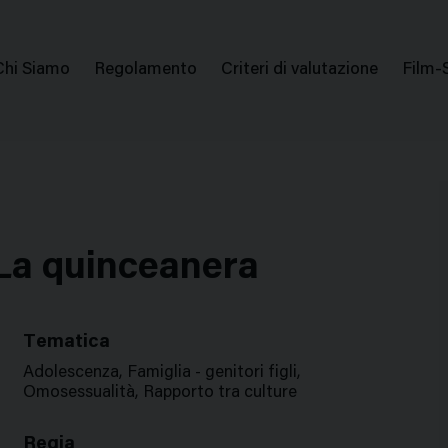
issione Nazionale Valutazione Film
Menu
Chi Siamo
Regolamento
Criteri di valutazione
Film-
di
navigazione
a quinceanera
Tematica
Adolescenza, Famiglia - genitori figli,
Omosessualità, Rapporto tra culture
Regia