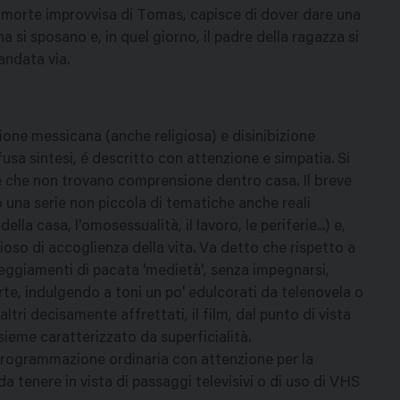
 la morte improvvisa di Tomas, capisce di dover dare una
a si sposano e, in quel giorno, il padre della ragazza si
andata via.
zione messicana (anche religiosa) e disinibizione
sa sintesi, é descritto con attenzione e simpatia. Si
ze che non trovano comprensione dentro casa. Il breve
o una serie non piccola di tematiche anche reali
della casa, l'omosessualità, il lavoro, le periferie...) e,
gioso di accoglienza della vita. Va detto che rispetto a
teggiamenti di pacata 'medietà', senza impegnarsi,
arte, indulgendo a toni un po' edulcorati da telenovela o
ltri decisamente affrettati, il film, dal punto di vista
nsieme caratterizzato da superficialità.
 programmazione ordinaria con attenzione per la
 da tenere in vista di passaggi televisivi o di uso di VHS