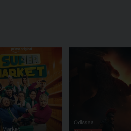
Odissea
 Market