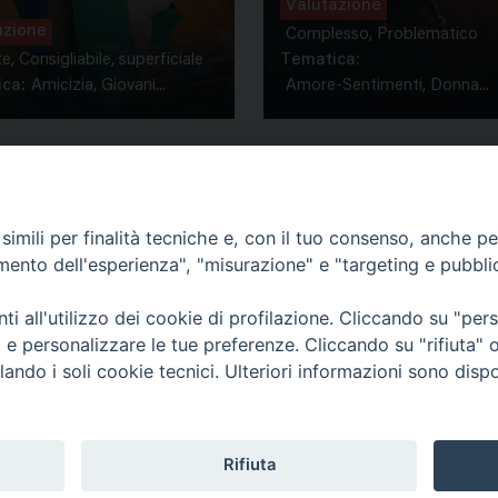
Valutazione
azione
Complesso, Problematico
te, Consigliabile, superficiale
Tematica:
ca:
Amicizia, Giovani...
Amore-Sentimenti, Donna...
imili per finalità tecniche e, con il tuo consenso, anche per 
amento dell'esperienza", "misurazione" e "targeting e pubbli
Contatti & Info
mmissione Nazionale Valutaz
i all'utilizzo dei cookie di profilazione. Cliccando su "pe
C.ne Aurelia, 50 – 00165 Roma
Cont
ti e personalizzare le tue preferenze. Cliccando su "rifiuta
Scrivi a: cnvf@chiesacattolica.it
Priv
lando i soli cookie tecnici. Ulteriori informazioni sono dispo
Rifiuta
Tematica
Cerca