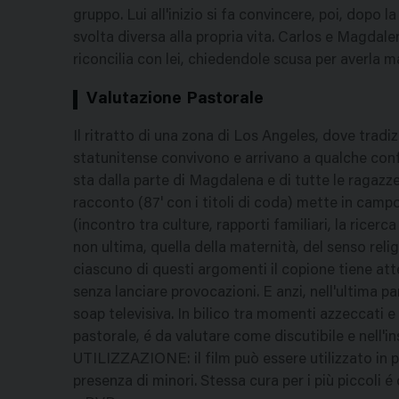
gruppo. Lui all'inizio si fa convincere, poi, dopo
svolta diversa alla propria vita. Carlos e Magdalen
riconcilia con lei, chiedendole scusa per averla m
Valutazione Pastorale
Il ritratto di una zona di Los Angeles, dove tradi
statunitense convivono e arrivano a qualche confu
sta dalla parte di Magdalena e di tutte le ragaz
racconto (87' con i titoli di coda) mette in camp
(incontro tra culture, rapporti familiari, la ricerca 
non ultima, quella della maternità, del senso reli
ciascuno di questi argomenti il copione tiene at
senza lanciare provocazioni. E anzi, nell'ultima p
soap televisiva. In bilico tra momenti azzeccati e a
pastorale, é da valutare come discutibile e nell'i
UTILIZZAZIONE: il film può essere utilizzato in
presenza di minori. Stessa cura per i più piccoli é