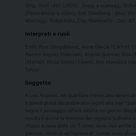
Orig.: Stati Uniti (2006) - Sogg. e scenegg.: Ri
(Panoramica/a colori): Eric Steelberg - Mus.: Vi
Montagg.: Robin Katz, Clay Markowitz - Dur.: 87'
Interpreti e ruoli
Emily Rios (Magdalena), Jesse Garcia (Carlos), 
Ramiro Iniguez (Herman), Araceli Guzman Rico (
(Walter), Alicia Sixtos (Eileen), Aris Mendoza (J
Sylvia)
Soggetto
A Los Angeles, nel quartiere messicano-american
è quindi presa dai preparativi legati alla sua "Qui
segna il passaggio all'età adulta. Un giorno Magda
ripudia e anche la mamma del ragazzo indicato c
rifugio a casa dello zio Tomas, dove vive anche Ca
genitori. Vicini di abitazione di Tomas sono alcun