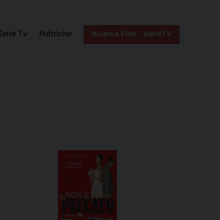
Serie Tv
Rubriche
Ricerca Film - SerieTV