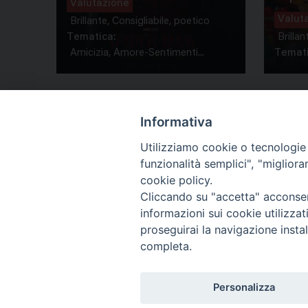
Valutazione
Valut
Brillante, Consigliabile, poetico
Tematica:
Brillan
Amicizia, Amore-Sentimenti...
Temati
Informativa
Utilizziamo cookie o tecnologie s
funzionalità semplici", "miglior
Co
cookie policy.
Cliccando su "accetta" acconsent
informazioni sui cookie utilizza
proseguirai la navigazione instal
completa.
Personalizza
Titolo
Ricerca Film - SerieTv