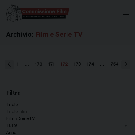
Commissione Nazionale Valuta
Archivio:
Film e Serie TV
1
…
170
171
172
173
174
…
754
Filtra
Titolo
Film / SerieTV
Tutte
Anno