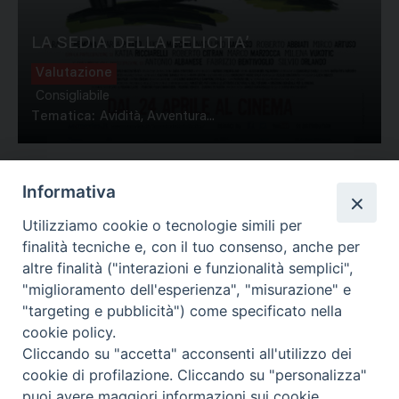
LA SEDIA DELLA FELICITA’
Valutazione
Consigliabile
Tematica:
Avidità, Avventura...
Informativa
Utilizziamo cookie o tecnologie simili per
1
…
170
171
172
173
174
…
754
finalità tecniche e, con il tuo consenso, anche per
altre finalità ("interazioni e funzionalità semplici",
"miglioramento dell'esperienza", "misurazione" e
"targeting e pubblicità") come specificato nella
cookie policy.
Cliccando su "accetta" acconsenti all'utilizzo dei
cookie di profilazione. Cliccando su "personalizza"
puoi avere maggiori informazioni sui cookie