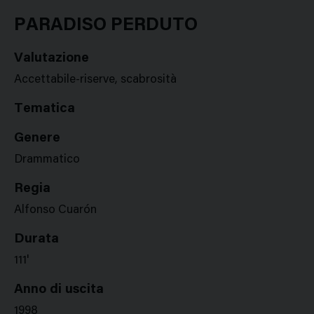
Google
Twitter
Facebook
Stampa
Plus
PARADISO PERDUTO
Valutazione
Accettabile-riserve, scabrosità
Tematica
Genere
Drammatico
Regia
Alfonso Cuarón
Durata
111'
Anno di uscita
1998