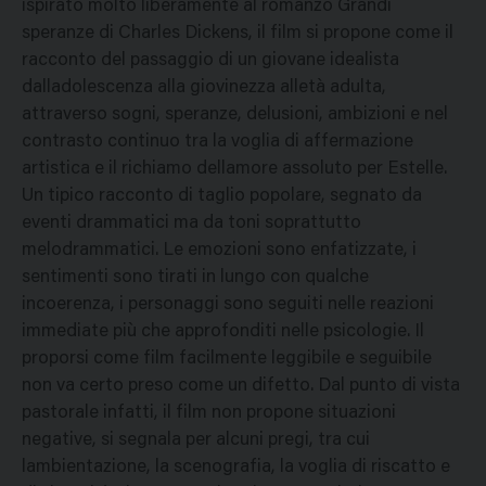
ispirato molto liberamente al romanzo Grandi
speranze di Charles Dickens, il film si propone come il
racconto del passaggio di un giovane idealista
dalladolescenza alla giovinezza alletà adulta,
attraverso sogni, speranze, delusioni, ambizioni e nel
contrasto continuo tra la voglia di affermazione
artistica e il richiamo dellamore assoluto per Estelle.
Un tipico racconto di taglio popolare, segnato da
eventi drammatici ma da toni soprattutto
melodrammatici. Le emozioni sono enfatizzate, i
sentimenti sono tirati in lungo con qualche
incoerenza, i personaggi sono seguiti nelle reazioni
immediate più che approfonditi nelle psicologie. Il
proporsi come film facilmente leggibile e seguibile
non va certo preso come un difetto. Dal punto di vista
pastorale infatti, il film non propone situazioni
negative, si segnala per alcuni pregi, tra cui
lambientazione, la scenografia, la voglia di riscatto e