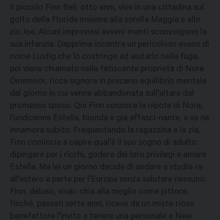
Il piccolo Finn Bell, otto anni, vive in una cittadina sul
golfo della Florida insieme alla sorella Maggie e allo
zio Joe. Alcuni improvvisi avveni-menti sconvolgono la
sua infanzia. Dapprima incontra un pericoloso evaso di
nome Lustig che lo costringe ad aiutarlo nella fuga,
poi viene chiamato nella fatiscente proprietà di Nora
Dinsmoor, ricca signora in precario equilibrio mentale
dal giorno in cui venne abbandonata sull'altare dal
promesso sposo. Qui Finn conosce la nipote di Nora,
l'undicenne Estella, bionda e già affasci-nante, e se ne
innamora subito. Frequentando la ragazzina e la zia,
Finn comincia a capire qual'è il suo sogno di adulto:
dipingere per i ricchi, godere dei loro privilegi e amare
Estella. Ma lei un giorno decide di andare a studia-re
all'estero e parte per l'Europa senza salutare nessuno.
Finn, deluso, vivac-chia alla meglio come pittore,
finché, passati sette anni, riceve da un miste-rioso
benefattore l'invito a tenere una personale a New