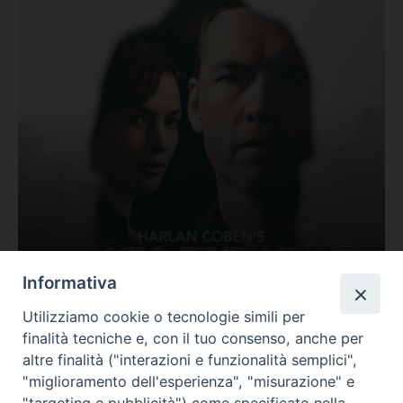
Ovunque tu sia
Informativa
Valutazione
Utilizziamo cookie o tecnologie simili per
Complesso, Problematico
finalità tecniche e, con il tuo consenso, anche per
Tematica:
Amore-Sentimenti, Carcere...
altre finalità ("interazioni e funzionalità semplici",
"miglioramento dell'esperienza", "misurazione" e
"targeting e pubblicità") come specificato nella