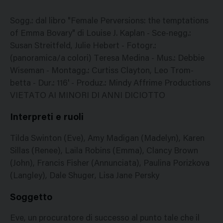
Sogg.: dal libro "Female Perversions: the temptations
of Emma Bovary" di Louise J. Kaplan - Sce-negg.:
Susan Streitfeld, Julie Hebert - Fotogr.:
(panoramica/a colori) Teresa Medina - Mus.: Debbie
Wiseman - Montagg.: Curtiss Clayton, Leo Trom-
betta - Dur.: 116' - Produz.: Mindy Affrime Productions
VIETATO AI MINORI DI ANNI DICIOTTO
Interpreti e ruoli
Tilda Swinton (Eve), Amy Madigan (Madelyn), Karen
Sillas (Renee), Laila Robins (Emma), Clancy Brown
(John), Francis Fisher (Annunciata), Paulina Porizkova
(Langley), Dale Shuger, Lisa Jane Persky
Soggetto
Eve, un procuratore di successo al punto tale che il