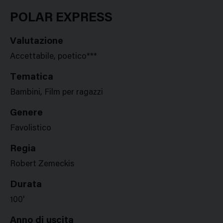
Google
Twitter
Facebook
Stampa
Plus
POLAR EXPRESS
Valutazione
Accettabile, poetico***
Tematica
Bambini, Film per ragazzi
Genere
Favolistico
Regia
Robert Zemeckis
Durata
100'
Anno di uscita