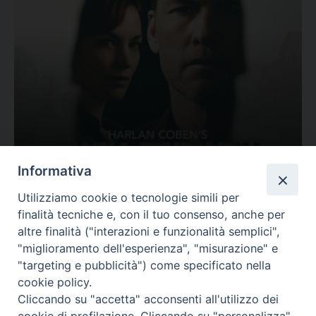
Ovunque tu sia
Informativa
Valutazione
Utilizziamo cookie o tecnologie simili per
Complesso, Problematico
finalità tecniche e, con il tuo consenso, anche per
Tematica:
Amore-Sentimenti, Carcere...
altre finalità ("interazioni e funzionalità semplici",
"miglioramento dell'esperienza", "misurazione" e
"targeting e pubblicità") come specificato nella
cookie policy.
Cliccando su "accetta" acconsenti all'utilizzo dei
cookie di profilazione. Cliccando su "personalizza"