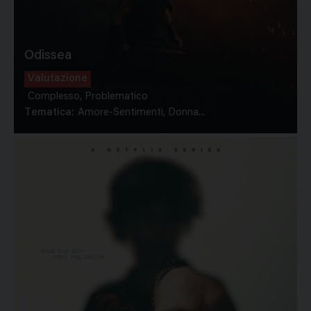
Odissea
Valutazione
Complesso, Problematico
Tematica:
Amore-Sentimenti, Donna...