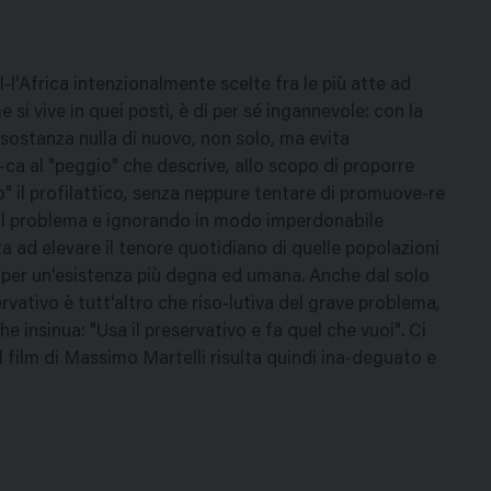
-l'Africa intenzionalmente scelte fra le più atte ad
si vive in quei posti, è di per sé ingannevole: con la
n sostanza nulla di nuovo, non solo, ma evita
-ca al "peggio" che descrive, allo scopo di proporre
" il profilattico, senza neppure tentare di promuove-re
 il problema e ignorando in modo imperdonabile
ta ad elevare il tenore quotidiano di quelle popolazioni
ili per un'esistenza più degna ed umana. Anche dal solo
ervativo è tutt'altro che riso-lutiva del grave problema,
e insinua: "Usa il preservativo e fa quel che vuoi". Ci
 film di Massimo Martelli risulta quindi ina-deguato e