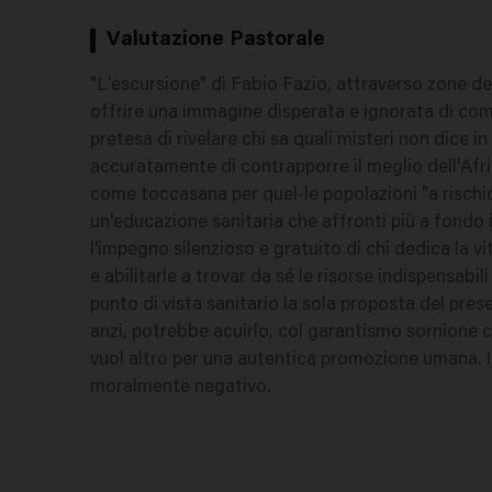
Valutazione Pastorale
"L'escursione" di Fabio Fazio, attraverso zone del
offrire una immagine disperata e ignorata di come 
pretesa di rivelare chi sa quali misteri non dice i
accuratamente di contrapporre il meglio dell'Afri
come toccasana per quel-le popolazioni "a rischio
un'educazione sanitaria che affronti più a fondo
l'impegno silenzioso e gratuito di chi dedica la vi
e abilitarle a trovar da sé le risorse indispensab
punto di vista sanitario la sola proposta del pres
anzi, potrebbe acuirlo, col garantismo sornione ch
vuol altro per una autentica promozione umana. Il
moralmente negativo.