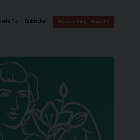
Serie Tv
Rubriche
Ricerca Film - SerieTV