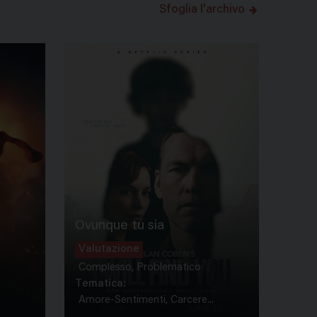
Sfoglia l'archivo
Ovunque tu sia
Valutazione
Complesso, Problematico
Tematica:
Amore-Sentimenti, Carcere...