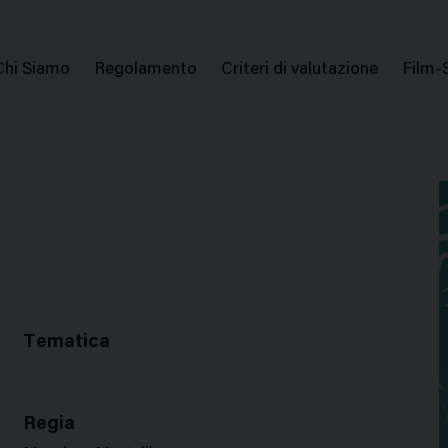
issione Nazionale Valutazione Film
Menu
Chi Siamo
Regolamento
Criteri di valutazione
Film-
di
navigazione
Tematica
Regia