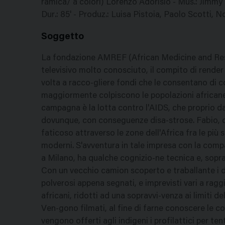
ramica/ a colori) Lorenzo Adorisio - Mus.: Jimmy 
Dur.: 85' - Produz.: Luisa Pistoia, Paolo Scotti, 
Soggetto
La fondazione AMREF (African Medicine and Rese
televisivo molto conosciuto, il compito di render
volta a racco-gliere fondi che le consentano di c
maggiormente colpiscono le popolazioni africane,
campagna è la lotta contro l'AIDS, che proprio 
dovunque, con conseguenze disa-strose. Fabio, co
faticoso attraverso le zone dell'Africa fra le più
moderni. S'avventura in tale impresa con la compa
a Milano, ha qualche cognizio-ne tecnica e, soprat
Con un vecchio camion scoperto e traballante i du
polverosi appena segnati, e imprevisti vari a r
africani, ridotti ad una sopravvi-venza ai limiti d
Ven-gono filmati, al fine di farne conoscere le c
vengono offerti agli indigeni i profilattici per ten