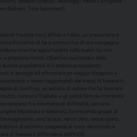
Villotti, Ignazio Orlando -Montagg.: Paolo Cottignola -
Nora Barbieri, Tore Sansonetti
arch Founda-tion) affida a Fabio, un presentatore
 nota l'iniziativa di farsi promotrice di una campagna
ondurre ricerche approfondite sulle malat-tie che
 e proporne rimedi. Obiettivo particolare della
da queste popolazioni si è andata propagando
sì, si accinge ad affrontare un viaggio disagiato e
 sconosciute e meno raggiungibili dai mezzi di trasporto
gnia di Geoffrey, un autista di colore che ha lavorato
tutto, conosce l'italiano e gli potrà fare da interprete.
e riescono fra innumerevoli difficoltà, percorsi
aggiungere Mombasa e Samburu, incontrando gruppi di
ell'immaginabile: senz'acqua, senza cibo, senza riparo.
ondizioni di estrema indigenza al resto del mondo e
tare di frenare il diffondersi dell'AIDS.