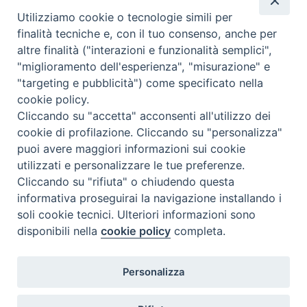
Utilizziamo cookie o tecnologie simili per
Complesso, Problematico
finalità tecniche e, con il tuo consenso, anche per
Tematica:
Amore-Sentimenti, Carcere...
altre finalità ("interazioni e funzionalità semplici",
"miglioramento dell'esperienza", "misurazione" e
"targeting e pubblicità") come specificato nella
cookie policy.
Cliccando su "accetta" acconsenti all'utilizzo dei
cookie di profilazione. Cliccando su "personalizza"
puoi avere maggiori informazioni sui cookie
utilizzati e personalizzare le tue preferenze.
Cliccando su "rifiuta" o chiudendo questa
Contatti & Info
informativa proseguirai la navigazione installando i
C.ne Aurelia, 50 – 00165 Roma
soli cookie tecnici. Ulteriori informazioni sono
Contatti
disponibili nella
cookie policy
completa.
Credits
Scrivi a: cnvf@chiesacattolica.it
Personalizza
Privacy Policy