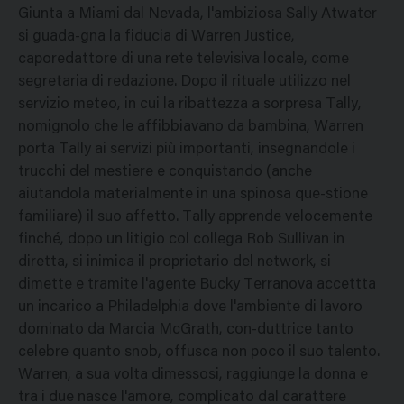
Giunta a Miami dal Nevada, l'ambiziosa Sally Atwater
si guada-gna la fiducia di Warren Justice,
caporedattore di una rete televisiva locale, come
segretaria di redazione. Dopo il rituale utilizzo nel
servizio meteo, in cui la ribattezza a sorpresa Tally,
nomignolo che le affibbiavano da bambina, Warren
porta Tally ai servizi più importanti, insegnandole i
trucchi del mestiere e conquistando (anche
aiutandola materialmente in una spinosa que-stione
familiare) il suo affetto. Tally apprende velocemente
finché, dopo un litigio col collega Rob Sullivan in
diretta, si inimica il proprietario del network, si
dimette e tramite l'agente Bucky Terranova accettta
un incarico a Philadelphia dove l'ambiente di lavoro
dominato da Marcia McGrath, con-duttrice tanto
celebre quanto snob, offusca non poco il suo talento.
Warren, a sua volta dimessosi, raggiunge la donna e
tra i due nasce l'amore, complicato dal carattere