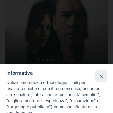
Ovunque tu sia
Informativa
Valutazione
Utilizziamo cookie o tecnologie simili per
Complesso, Problematico
finalità tecniche e, con il tuo consenso, anche per
Tematica:
Amore-Sentimenti, Carcere...
altre finalità ("interazioni e funzionalità semplici",
"miglioramento dell'esperienza", "misurazione" e
"targeting e pubblicità") come specificato nella
cookie policy.