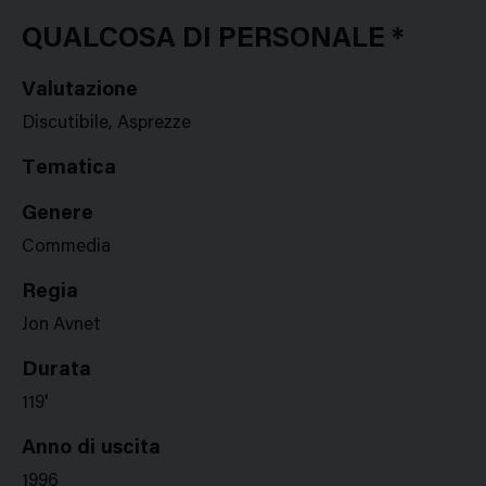
Google
Twitter
Facebook
Stampa
Plus
QUALCOSA DI PERSONALE *
Valutazione
Discutibile, Asprezze
Tematica
Genere
Commedia
Regia
Jon Avnet
Durata
119'
Anno di uscita
1996